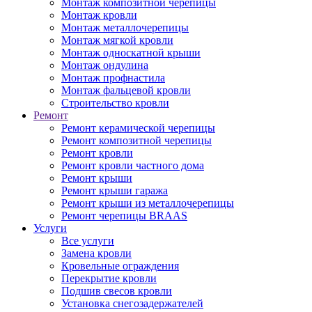
Монтаж композитной черепицы
Монтаж кровли
Монтаж металлочерепицы
Монтаж мягкой кровли
Монтаж односкатной крыши
Монтаж ондулина
Монтаж профнастила
Монтаж фальцевой кровли
Строительство кровли
Ремонт
Ремонт керамической черепицы
Ремонт композитной черепицы
Ремонт кровли
Ремонт кровли частного дома
Ремонт крыши
Ремонт крыши гаража
Ремонт крыши из металлочерепицы
Ремонт черепицы BRAAS
Услуги
Все услуги
Замена кровли
Кровельные ограждения
Перекрытие кровли
Подшив свесов кровли
Установка снегозадержателей