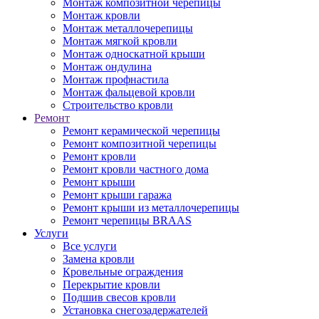
Монтаж композитной черепицы
Монтаж кровли
Монтаж металлочерепицы
Монтаж мягкой кровли
Монтаж односкатной крыши
Монтаж ондулина
Монтаж профнастила
Монтаж фальцевой кровли
Строительство кровли
Ремонт
Ремонт керамической черепицы
Ремонт композитной черепицы
Ремонт кровли
Ремонт кровли частного дома
Ремонт крыши
Ремонт крыши гаража
Ремонт крыши из металлочерепицы
Ремонт черепицы BRAAS
Услуги
Все услуги
Замена кровли
Кровельные ограждения
Перекрытие кровли
Подшив свесов кровли
Установка снегозадержателей