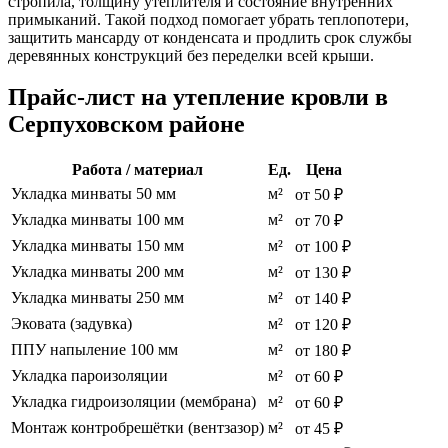
стропила, толщину утеплителя и состояние внутренних
примыканий. Такой подход помогает убрать теплопотери,
защитить мансарду от конденсата и продлить срок службы
деревянных конструкций без переделки всей крыши.
Прайс-лист на утепление кровли в
Серпуховском районе
Работа / материал
Ед.
Цена
Укладка минваты 50 мм
м²
от 50 ₽
Укладка минваты 100 мм
м²
от 70 ₽
Укладка минваты 150 мм
м²
от 100 ₽
Укладка минваты 200 мм
м²
от 130 ₽
Укладка минваты 250 мм
м²
от 140 ₽
Эковата (задувка)
м²
от 120 ₽
ППУ напыление 100 мм
м²
от 180 ₽
Укладка пароизоляции
м²
от 60 ₽
Укладка гидроизоляции (мембрана)
м²
от 60 ₽
Монтаж контробрешётки (вентзазор)
м²
от 45 ₽