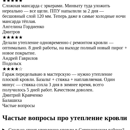
★★★★★
Сложная мансарда с эркерами. Минвату туда уложить
нереально — все щели. ППУ напылили за 2 дня —
бесшовный слой 120 мм. Теперь даже в самые холодные ночи
мансарда тёплая.
Ангелина Гордиенко
Дмитров
★★★★★
Делали утепление одновременно с ремонтом кровли —
оптимально. 8 дней работы, на выходе полный новый пирог +
новое покрытие.
Андрей Гаврилов
Подольск
★★★★☆
Гараж переделываю в мастерскую — нужно утепление
плоской кровли. Базальт + стяжка + наплавляемая. Один
минус — стяжка сохла 3 дня в зимнее время, всего
получилось 5 дней работ. Качеством доволен.
Дмитрий Кравченко
Балашиха
Частые вопросы
Частые вопросы про утепление кровли
Сколько стоит утепление кровли в Серпуховском районе?