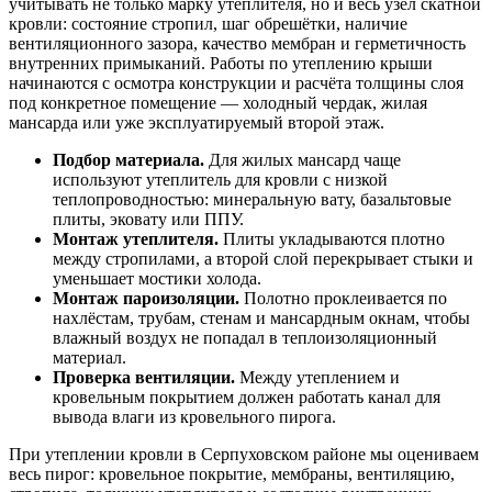
учитывать не только марку утеплителя, но и весь узел скатной
кровли: состояние стропил, шаг обрешётки, наличие
вентиляционного зазора, качество мембран и герметичность
внутренних примыканий. Работы по утеплению крыши
начинаются с осмотра конструкции и расчёта толщины слоя
под конкретное помещение — холодный чердак, жилая
мансарда или уже эксплуатируемый второй этаж.
Подбор материала.
Для жилых мансард чаще
используют утеплитель для кровли с низкой
теплопроводностью: минеральную вату, базальтовые
плиты, эковату или ППУ.
Монтаж утеплителя.
Плиты укладываются плотно
между стропилами, а второй слой перекрывает стыки и
уменьшает мостики холода.
Монтаж пароизоляции.
Полотно проклеивается по
нахлёстам, трубам, стенам и мансардным окнам, чтобы
влажный воздух не попадал в теплоизоляционный
материал.
Проверка вентиляции.
Между утеплением и
кровельным покрытием должен работать канал для
вывода влаги из кровельного пирога.
При утеплении кровли в Серпуховском районе мы оцениваем
весь пирог: кровельное покрытие, мембраны, вентиляцию,