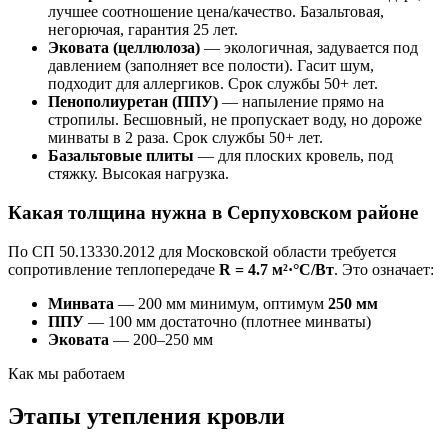
лучшее соотношение цена/качество. Базальтовая,
негорючая, гарантия 25 лет.
Эковата (целлюлоза)
— экологичная, задувается под
давлением (заполняет все полости). Гасит шум,
подходит для аллергиков. Срок службы 50+ лет.
Пенополиуретан (ППУ)
— напыление прямо на
стропилы. Бесшовный, не пропускает воду, но дороже
минваты в 2 раза. Срок службы 50+ лет.
Базальтовые плиты
— для плоских кровель, под
стяжку. Высокая нагрузка.
Какая толщина нужна в Серпуховском районе
По СП 50.13330.2012 для Московской области требуется
сопротивление теплопередаче
R = 4.7 м²·°C/Вт
. Это означает:
Минвата
— 200 мм минимум, оптимум
250 мм
ППУ
— 100 мм достаточно (плотнее минваты)
Эковата
— 200–250 мм
Как мы работаем
Этапы утепления кровли