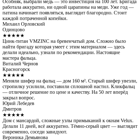
Особняк, выбрали медь — это инвестиция на 100 лет. Бригада
работала аккуратно, ни одной царапины на меди. Уже год —
патина начинает появляться, выглядит благородно. Стоит
каждой потраченной копейки.
Михаил Орловский
Одинцово
★★★★★
Цинк-титан VMZINC на бревенчатый дом. Сложно было
найти бригаду которая умеет с этим материалом — здесь
делали идеально, узнали по рекомендации. Настоящие
мастера фальца.
Виталий Чернов
Красногорск
★★★★★
Меняли шифер на фальц — дом 160 м². Старый шифер увезли,
стропилку усилили, поставили сплошной настил. Кликфальц
— отличное решение по цене и качеству. На 50 лет вперёд
закрыл вопрос.
Юрий Лебедев
Дмитров
★★★★★
Дом с мансардой, сложные узлы примыканий к окнам Velux.
Делали 11 дней, всё аккуратно. Тёмно-серый цвет — выглядит
современно, соседи завидуют.
Вероника Демьянова