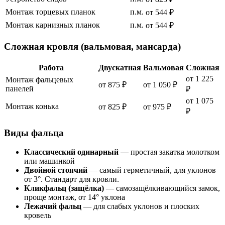
Монтаж торцевых планок
п.м.
от 544 ₽
Монтаж карнизных планок
п.м.
от 544 ₽
Сложная кровля (вальмовая, мансарда)
Работа
Двускатная
Вальмовая
Сложная
от 1 225
Монтаж фальцевых
от 875 ₽
от 1 050 ₽
панелей
₽
от 1 075
Монтаж конька
от 825 ₽
от 975 ₽
₽
Виды фальца
Классический одинарный
— простая закатка молотком
или машинкой
Двойной стоячий
— самый герметичный, для уклонов
от 3°. Стандарт для кровли.
Кликфальц (защёлка)
— самозащёлкивающийся замок,
проще монтаж, от 14° уклона
Лежачий фальц
— для слабых уклонов и плоских
кровель