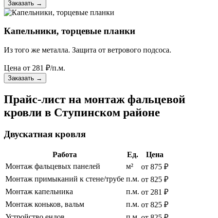
Заказать
→
Капельники, торцевые планки
Из того же металла. Защита от ветрового подсоса.
Цена от
281
₽/п.м.
Заказать
→
Прайс-лист на монтаж фальцевой
кровли в Ступинском районе
Двускатная кровля
Работа
Ед.
Цена
Монтаж фальцевых панелей
м²
от 875 ₽
Монтаж примыканий к стене/трубе
п.м.
от 825 ₽
Монтаж капельника
п.м.
от 281 ₽
Монтаж коньков, вальм
п.м.
от 825 ₽
Устройство ендов
п.м.
от 825 ₽