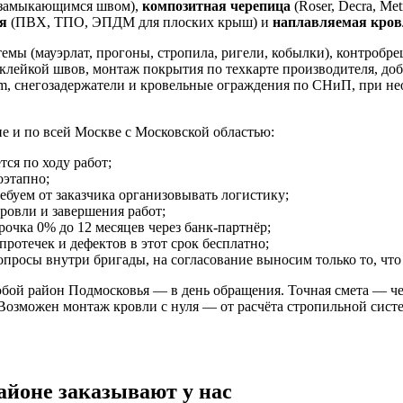
мозамыкающимся швом),
композитная черепица
(Roser, Decra, Metr
я
(ПВХ, ТПО, ЭПДМ для плоских крыш) и
наплавляемая кров
мы (мауэрлат, прогоны, стропила, ригели, кобылки), контробре
проклейкой швов, монтаж покрытия по техкарте производителя, до
stem, снегозадержатели и кровельные ограждения по СНиП, при н
е и по всей Москве с Московской областью:
тся по ходу работ;
оэтапно;
буем от заказчика организовывать логистику;
ровли и завершения работ;
срочка 0% до 12 месяцев через банк-партнёр;
ротечек и дефектов в этот срок бесплатно;
росы внутри бригады, на согласование выносим только то, что 
бой район Подмосковья — в день обращения. Точная смета — че
Возможен монтаж кровли с нуля — от расчёта стропильной систе
айоне заказывают у нас