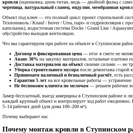
кровля
(оцинковка, цинк-титан, медь — двойной фальц с са
черепица
,
натуральный сланец
,
ондулин
,
мембранная кровл
Объект под ключ — это полный цикл: проект стропильной систе
Технониколь / Knauf / Isover / Ursa, паро- и гидроизоляция с 
капельник), водосточная система Docke / Grand Line / Aquasy
обустройство выходов вентиляции.
Что мы гарантируем при работе на объекте в Ступинском район
Договор и фиксированная цена
— итог в смете не меняе
Аванс 30%
на закупку материалов, остальные платежи п
Доставка материалов на объект
своими силами — не тре
Уборка строительного мусора
после демонтажа старой к
Принимаем наличный и безналичный расчёт
, есть рас
Гарантия 5 лет
на все кровельные работы — устранение п
Не беспокоим клиента по мелочам
— решаем рабочие воп
Замер бесплатный, выезд замерщика в Ступинском районе и лю
каждый крупный объект и контролирует ход работ ежедневно. 
5–14 рабочих дней (для дома 100–200 м²).
Почему выбирают нас
Почему монтаж кровли в Ступинском р