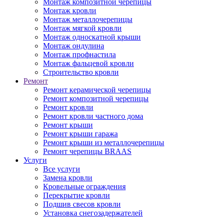
Монтаж композитной черепицы
Монтаж кровли
Монтаж металлочерепицы
Монтаж мягкой кровли
Монтаж односкатной крыши
Монтаж ондулина
Монтаж профнастила
Монтаж фальцевой кровли
Строительство кровли
Ремонт
Ремонт керамической черепицы
Ремонт композитной черепицы
Ремонт кровли
Ремонт кровли частного дома
Ремонт крыши
Ремонт крыши гаража
Ремонт крыши из металлочерепицы
Ремонт черепицы BRAAS
Услуги
Все услуги
Замена кровли
Кровельные ограждения
Перекрытие кровли
Подшив свесов кровли
Установка снегозадержателей