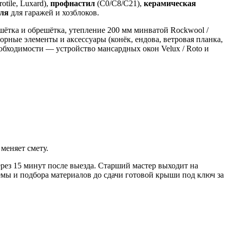
otile, Luxard),
профнастил
(С0/С8/С21),
керамическая
ля
для гаражей и хозблоков.
шётка и обрешётка, утепление 200 мм минватой Rockwool /
борные элементы и аксессуары (конёк, ендова, ветровая планка,
еобходимости — устройство мансардных окон Velux / Roto и
меняет смету.
рез 15 минут после выезда. Старший мастер выходит на
мы и подбора материалов до сдачи готовой крыши под ключ за