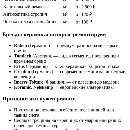
Капитальный ремонт
м²
от 2 500 ₽
Антисептика стропил
м²
от 120 ₽
Чистка от мха и лишайника
м²
от 180 ₽
Бренды керамики которые ремонтируем
Roben
(Германия) — премиум, разнообразие форм и
цветов
Tondach
(Австрия) — лидер сегмента, проверенный
временем бренд
Erlus
(Германия) — в т.ч. керамика с защитой от мха
Creaton
(Германия) — современные минималистичные
коллекции
Imerys Toiture
(Франция) — от классики до модерна
Koramic
,
Nelskamp
— европейские альтернативы
Признаки что нужен ремонт
Протечки на потолке, особенно после ливней или
таяния снега
Сколы и трещины на черепицах от ударов или резких
перепадов температуры