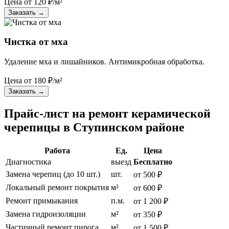
Цена от
120
₽/м²
Заказать
→
Чистка от мха
Удаление мха и лишайников. Антимикробная обработка.
Цена от
180
₽/м²
Заказать
→
Прайс-лист на ремонт керамической
черепицы в Ступинском районе
Работа
Ед.
Цена
Диагностика
выезд
Бесплатно
Замена черепиц (до 10 шт.)
шт.
от 500 ₽
Локальный ремонт покрытия
м²
от 600 ₽
Ремонт примыкания
п.м.
от 1 200 ₽
Замена гидроизоляции
м²
от 350 ₽
Частичный ремонт пирога
м²
от 1 500 ₽