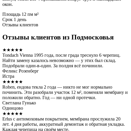
окон.
Площадь
12 пм м²
Срок
1 день
Отзывы клиентов
Отзывы клиентов из Подмосковья
★★★★★
Tondach Vienna 1995 года, после града треснуло 6 черепиц.
Найти замену казалось невозможно — у этих был склад.
Подобрали один-в-один. За полдня всё починили.
Феликс Розенберг
Истра
★★★★★
Roben, ендова текла 2 года — никто не мог нормально
починить. Эти разобрали участок 12 м², поменяли мембрану и
положили обратно. Год — ни одной протечки.
Светлана Гунько
Одинцово
★★★★★
Erlus с антимоховым покрытием, мембрана прослужила 20
лет. 4 дня работы, аккуратный демонтаж и обратная укладка.
Каждая черепица на своём месте.