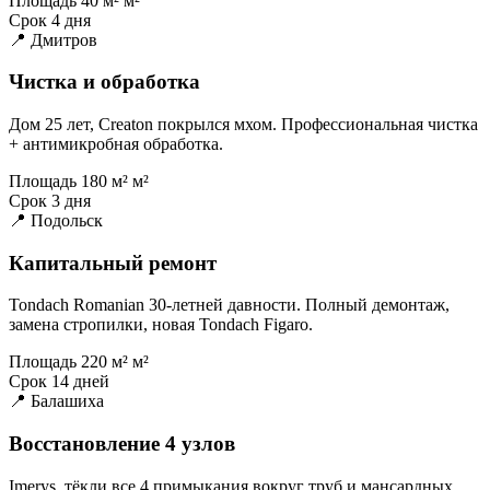
Площадь
40 м² м²
Срок
4 дня
📍 Дмитров
Чистка и обработка
Дом 25 лет, Creaton покрылся мхом. Профессиональная чистка
+ антимикробная обработка.
Площадь
180 м² м²
Срок
3 дня
📍 Подольск
Капитальный ремонт
Tondach Romanian 30-летней давности. Полный демонтаж,
замена стропилки, новая Tondach Figaro.
Площадь
220 м² м²
Срок
14 дней
📍 Балашиха
Восстановление 4 узлов
Imerys, тёкли все 4 примыкания вокруг труб и мансардных