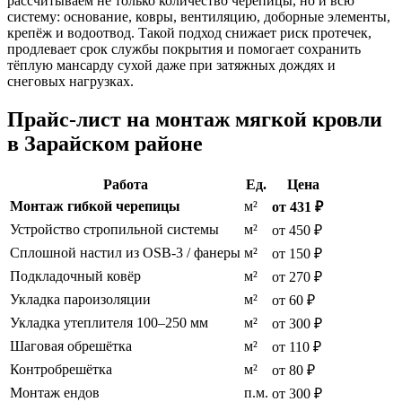
рассчитываем не только количество черепицы, но и всю
систему: основание, ковры, вентиляцию, доборные элементы,
крепёж и водоотвод. Такой подход снижает риск протечек,
продлевает срок службы покрытия и помогает сохранить
тёплую мансарду сухой даже при затяжных дождях и
снеговых нагрузках.
Прайс-лист на монтаж мягкой кровли
в Зарайском районе
Работа
Ед.
Цена
Монтаж гибкой черепицы
м²
от 431 ₽
Устройство стропильной системы
м²
от 450 ₽
Сплошной настил из OSB-3 / фанеры
м²
от 150 ₽
Подкладочный ковёр
м²
от 270 ₽
Укладка пароизоляции
м²
от 60 ₽
Укладка утеплителя 100–250 мм
м²
от 300 ₽
Шаговая обрешётка
м²
от 110 ₽
Контробрешётка
м²
от 80 ₽
Монтаж ендов
п.м.
от 300 ₽