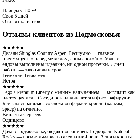
Площадь
180 м²
Срок
5 дней
Отзывы клиентов
Отзывы клиентов из Подмосковья
★★★★★
Делали Shinglas Country Aspen. Бесшумно — главное
преимущество перед металлом, спим спокойно. Узлы и
ендовы выполнены идеально, ни одной протечки. 7 дней
работы — закончили в срок.
Геннадий Тимофеев
Истра
★★★★★
Tegola Premium Liberty с медным напылением — выглядит как
настоящая медь. Соседи останавливаются и фотографируют.
Бригада справилась со сложной формой кровли (вальмы,
эркер) на отлично.
Виолетта Сергеева
Одинцово
★★★★★
Дача в Подмосковье, бюджет ограничен. Подобрали Katepal
Rocky — премиум-марка по адекватной цене. 3 дня и кровля