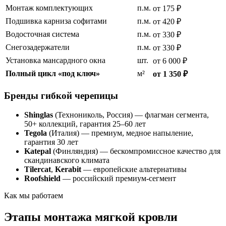
Монтаж комплектующих
п.м.
от 175 ₽
Подшивка карниза софитами
п.м.
от 420 ₽
Водосточная система
п.м.
от 330 ₽
Снегозадержатели
п.м.
от 330 ₽
Установка мансардного окна
шт.
от 6 000 ₽
Полный цикл «под ключ»
м²
от 1 350 ₽
Бренды гибкой черепицы
Shinglas
(Технониколь, Россия) — флагман сегмента,
50+ коллекций, гарантия 25–60 лет
Tegola
(Италия) — премиум, медное напыление,
гарантия 30 лет
Katepal
(Финляндия) — бескомпромиссное качество для
скандинавского климата
Tilercat
,
Kerabit
— европейские альтернативы
Roofshield
— российский премиум-сегмент
Как мы работаем
Этапы монтажа мягкой кровли