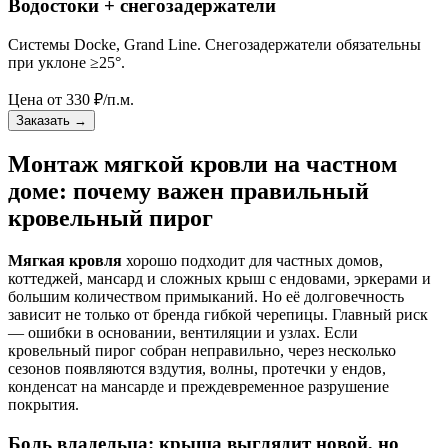
Водостоки + снегозадержатели
Системы Docke, Grand Line. Снегозадержатели обязательны
при уклоне ≥25°.
Цена от
330
₽/п.м.
Заказать
→
Монтаж мягкой кровли на частном
доме: почему важен правильный
кровельный пирог
Мягкая кровля
хорошо подходит для частных домов,
коттеджей, мансард и сложных крыш с ендовами, эркерами и
большим количеством примыканий. Но её долговечность
зависит не только от бренда гибкой черепицы. Главный риск
— ошибки в основании, вентиляции и узлах. Если
кровельный пирог собран неправильно, через несколько
сезонов появляются вздутия, волны, протечки у ендов,
конденсат на мансарде и преждевременное разрушение
покрытия.
Боль владельца: крыша выглядит новой, но