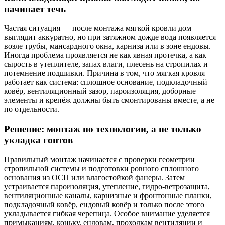
начинает течь
Частая ситуация — после монтажа мягкой кровли дом
выглядит аккуратно, но при затяжном дожде вода появляется
возле трубы, мансардного окна, карниза или в зоне ендовы.
Иногда проблема проявляется не как явная протечка, а как
сырость в утеплителе, запах влаги, плесень на стропилах и
потемнение подшивки. Причина в том, что мягкая кровля
работает как система: сплошное основание, подкладочный
ковёр, вентиляционный зазор, пароизоляция, доборные
элементы и крепёж должны быть смонтированы вместе, а не
по отдельности.
Решение: монтаж по технологии, а не только
укладка гонтов
Правильный монтаж начинается с проверки геометрии
стропильной системы и подготовки ровного сплошного
основания из ОСП или влагостойкой фанеры. Затем
устраивается пароизоляция, утепление, гидро-ветрозащита,
вентиляционные каналы, карнизные и фронтонные планки,
подкладочный ковёр, ендовый ковёр и только после этого
укладывается гибкая черепица. Особое внимание уделяется
примыканиям, коньку, ендовам, проходкам вентиляции и