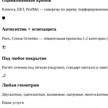
Оцинкованный крепёж
Krenova, ЕКТ, ProfMet — саморезы по дереву, перфорированны
🛡️
Антисептик + огнезащита
Pirex, Сенеж Огнебио — обязательная пропитка 1-2 категории 
🏗️
Под любое покрытие
Расчёт сечения под лёгкую (ондулин), стандарт (металл) и тяж
📐
Любая геометрия
Двускатные, односкатные, вальмовые, шатровые, многоскатны
Наши услуги