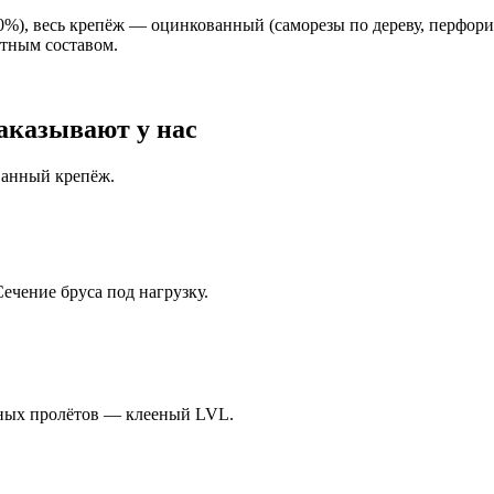
20%), весь крепёж — оцинкованный (саморезы по дереву, перфор
итным составом.
аказывают у нас
ванный крепёж.
Сечение бруса под нагрузку.
инных пролётов — клееный LVL.