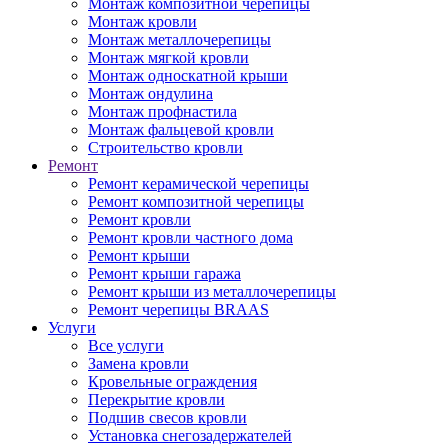
Монтаж композитной черепицы
Монтаж кровли
Монтаж металлочерепицы
Монтаж мягкой кровли
Монтаж односкатной крыши
Монтаж ондулина
Монтаж профнастила
Монтаж фальцевой кровли
Строительство кровли
Ремонт
Ремонт керамической черепицы
Ремонт композитной черепицы
Ремонт кровли
Ремонт кровли частного дома
Ремонт крыши
Ремонт крыши гаража
Ремонт крыши из металлочерепицы
Ремонт черепицы BRAAS
Услуги
Все услуги
Замена кровли
Кровельные ограждения
Перекрытие кровли
Подшив свесов кровли
Установка снегозадержателей