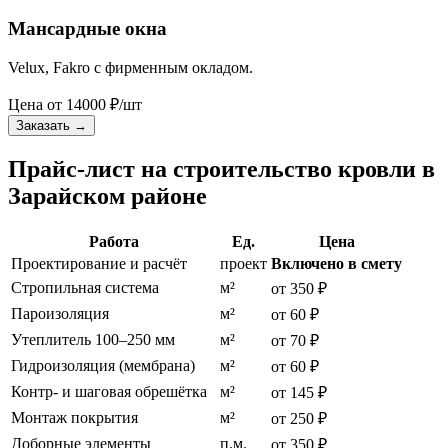
Мансардные окна
Velux, Fakro с фирменным окладом.
Цена от
14000
₽/шт
Заказать
→
Прайс-лист на строительство кровли в
Зарайском районе
Работа
Ед.
Цена
Проектирование и расчёт
проект
Включено в смету
Стропильная система
м²
от 350 ₽
Пароизоляция
м²
от 60 ₽
Утеплитель 100–250 мм
м²
от 70 ₽
Гидроизоляция (мембрана)
м²
от 60 ₽
Контр- и шаговая обрешётка
м²
от 145 ₽
Монтаж покрытия
м²
от 250 ₽
Доборные элементы
п.м.
от 350 ₽