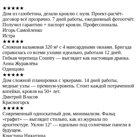
★★★★★
Дом из газобетона, делали кровлю с нуля. Проект-расчёт-
договор всё прозрачно. 7 дней работы, ежедневный фотоотчёт.
Получил гарантию + паспорт кровли. Профессионалы.
Игорь Самойленко
Истра
★★★★★
Сложная вальмовая 320 м² с 4 мансардными окнами. Бригада
справилась со всеми узлами идеально, работали 12 дней.
Гибкая черепица Country — выглядит как настоящая дранка.
Анна Журавлёва
Одинцово
★★★★★
Дом сложной планировки с эркерами. 14 дней работы,
медные узлы — премиум-уровень. Стоит каждой потраченной
копейки, кровля на 50+ лет.
Дмитрий Власов
Красногорск
★★★★★
Современный односкатный дом, минимализм. Фальц
«графит» — выглядит стильно, как из журнала по
архитектуре. Уклон 12° — идеально под солнечные панели в
будущем.
Кристина Никитина