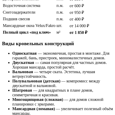
Водосточная система
п.м.
от 600 ₽
Снегозадержатели
п.м.
от 950 ₽
Подшив свесов
п.м.
от 400 ₽
Мансардные окна Velux/Fakro
шт.
от 14 000 ₽
Полный цикл «под ключ»
м²
от 1 850 ₽
Виды кровельных конструкций
Односкатная
— экономичная, простая в монтаже. Для
гаражей, бань, пристроек, минималистичных домов.
Двускатная
— самая популярная для частных домов.
Хорошая мансарда, простой расчёт.
Вальмовая
— четыре ската. Эстетика, лучшая
ветроустойчивость.
Полувальмовая (датская)
— компромисс между
двускатной и вальмовой.
Шатровая
— для квадратных в плане домов,
симметричная и красивая.
Многощипцовая (сложная)
— для домов сложной
планировки с эркерами.
Мансардная (ломаная)
— увеличивает полезный объём
мансарды.