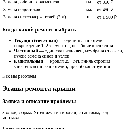
Замена доборных элементов
п.м.
от 350 ₽
Замена водостоков
п.м.
от 450 ₽
Замена снегозадержателей (3 м)
шт.
от 1 500 ₽
Когда какой ремонт выбрать
Текущий (точечный)
— единичная протечка,
повреждение 1–2 элементов, ослабшие крепления.
Частичный
— один скат изношен, мембрана отказала,
нужна замена ендов и узлов.
Капитальный
— кровля 25+ лет, гниль стропил,
многочисленные протечки, прогиб конструкции.
Как мы работаем
Этапы ремонта крыши
Заявка и описание проблемы
Звонок, форма. Уточняем тип кровли, симптомы, год
монтажа.
Бесплатная диагностика