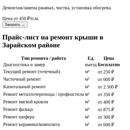
Демонтаж/замена ржавых, чистка, установка обогрева.
Цена от
450
₽/п.м.
Заказать
→
Прайс-лист на ремонт крыши в
Зарайском районе
Тип ремонта / работа
Ед.
Цена
Диагностика и замер
выезд
Бесплатно
Текущий ремонт (точечный)
м²
от 250 ₽
Частичный ремонт
м²
от 600 ₽
Капитальный ремонт
м²
от 2 500 ₽
Ремонт металлочерепицы / профнастила
м²
от 350 ₽
Ремонт мягкой кровли
м²
от 400 ₽
Ремонт фальца
м²
от 875 ₽
Ремонт шифера
м²
от 300 ₽
Ремонт керамики/композита
м²
от 600 ₽