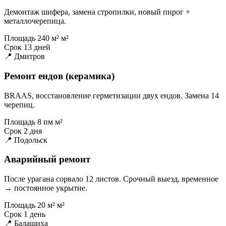
Демонтаж шифера, замена стропилки, новый пирог +
металлочерепица.
Площадь
240 м² м²
Срок
13 дней
📍 Дмитров
Ремонт ендов (керамика)
BRAAS, восстановление герметизации двух ендов. Замена 14
черепиц.
Площадь
8 пм м²
Срок
2 дня
📍 Подольск
Аварийный ремонт
После урагана сорвало 12 листов. Срочный выезд, временное
→ постоянное укрытие.
Площадь
20 м² м²
Срок
1 день
📍 Балашиха