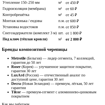
Утепление 150–250 мм
м²
от 450 ₽
Гидроизоляция (мембрана)
м²
от 60 ₽
Контробрешётка
м²
от 45 ₽
Монтаж конька / ендовы
п.м.
от 600 ₽
Установка водостоков
п.м.
от 850 ₽
Снегозадержатели (комплект 3 м)
шт.
от 1 800 ₽
Под ключ (тёплая кровля)
м²
от 2 800 ₽
Бренды композитной черепицы
Metrotile
(Бельгия) — лидер сегмента, 7 коллекций,
гарантия до 50 лет
Roser
(Корея) — улучшенное защитное покрытие,
гарантия 30 лет
LuxArd
(Россия) — отечественный аналог по
доступной цене, гарантия 30 лет
Decra
(Новая Зеландия) — премиум, лёгкая, 50 лет
гарантии
Tilcor
— премиум-сегмент с алюминиево-цинковым
покрытием
Как мы работаем