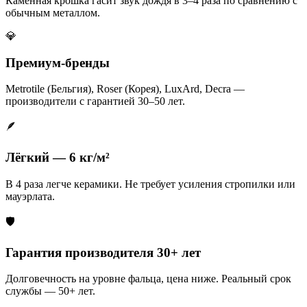
Каменная крошка гасит звук дождя в 3–4 раза по сравнению с
обычным металлом.
💎
Премиум-бренды
Metrotile (Бельгия), Roser (Корея), LuxArd, Decra —
производители с гарантией 30–50 лет.
🪶
Лёгкий — 6 кг/м²
В 4 раза легче керамики. Не требует усиления стропилки или
мауэрлата.
🛡️
Гарантия производителя 30+ лет
Долговечность на уровне фальца, цена ниже. Реальный срок
службы — 50+ лет.