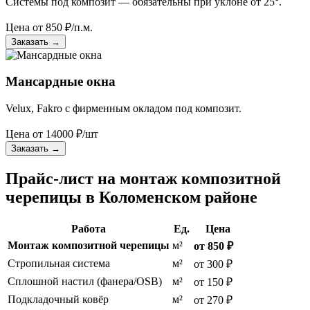
Системы под композит — обязательны при уклоне от 25°.
Цена от
850
₽/п.м.
Заказать
→
Мансардные окна
Velux, Fakro с фирменным окладом под композит.
Цена от
14000
₽/шт
Заказать
→
Прайс-лист на монтаж композитной
черепицы в Коломенском районе
Работа
Ед.
Цена
Монтаж композитной черепицы
м²
от 850 ₽
Стропильная система
м²
от 300 ₽
Сплошной настил (фанера/OSB)
м²
от 150 ₽
Подкладочный ковёр
м²
от 270 ₽