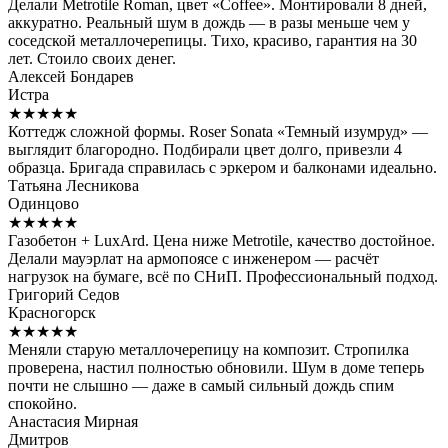
Делали Metrotile Roman, цвет «Coffee». Монтировали 8 дней,
аккуратно. Реальный шум в дождь — в разы меньше чем у
соседской металлочерепицы. Тихо, красиво, гарантия на 30
лет. Стоило своих денег.
Алексей Бондарев
Истра
★★★★★
Коттедж сложной формы. Roser Sonata «Темный изумруд» —
выглядит благородно. Подбирали цвет долго, привезли 4
образца. Бригада справилась с эркером и балконами идеально.
Татьяна Лесникова
Одинцово
★★★★★
Газобетон + LuxArd. Цена ниже Metrotile, качество достойное.
Делали мауэрлат на армопоясе с инженером — расчёт
нагрузок на бумаге, всё по СНиП. Профессиональный подход.
Григорий Седов
Красногорск
★★★★★
Меняли старую металлочерепицу на композит. Стропилка
проверена, настил полностью обновили. Шум в доме теперь
почти не слышно — даже в самый сильный дождь спим
спокойно.
Анастасия Мирная
Дмитров