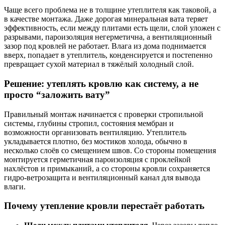
Чаще всего проблема не в толщине утеплителя как таковой, а
в качестве монтажа. Даже дорогая минеральная вата теряет
эффективность, если между плитами есть щели, слой уложен с
разрывами, пароизоляция негерметична, а вентиляционный
зазор под кровлей не работает. Влага из дома поднимается
вверх, попадает в утеплитель, конденсируется и постепенно
превращает сухой материал в тяжёлый холодный слой.
Решение: утеплять кровлю как систему, а не
просто “заложить вату”
Правильный монтаж начинается с проверки стропильной
системы, глубины стропил, состояния мембран и
возможности организовать вентиляцию. Утеплитель
укладывается плотно, без мостиков холода, обычно в
несколько слоёв со смещением швов. Со стороны помещения
монтируется герметичная пароизоляция с проклейкой
нахлёстов и примыканий, а со стороны кровли сохраняется
гидро-ветрозащита и вентиляционный канал для вывода
влаги.
Почему утепление кровли перестаёт работать