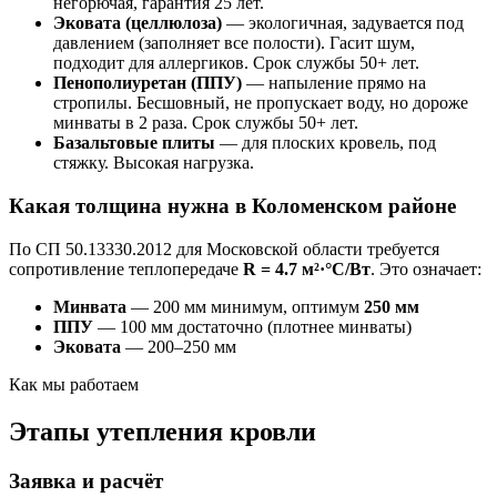
негорючая, гарантия 25 лет.
Эковата (целлюлоза)
— экологичная, задувается под
давлением (заполняет все полости). Гасит шум,
подходит для аллергиков. Срок службы 50+ лет.
Пенополиуретан (ППУ)
— напыление прямо на
стропилы. Бесшовный, не пропускает воду, но дороже
минваты в 2 раза. Срок службы 50+ лет.
Базальтовые плиты
— для плоских кровель, под
стяжку. Высокая нагрузка.
Какая толщина нужна в Коломенском районе
По СП 50.13330.2012 для Московской области требуется
сопротивление теплопередаче
R = 4.7 м²·°C/Вт
. Это означает:
Минвата
— 200 мм минимум, оптимум
250 мм
ППУ
— 100 мм достаточно (плотнее минваты)
Эковата
— 200–250 мм
Как мы работаем
Этапы утепления кровли
Заявка и расчёт