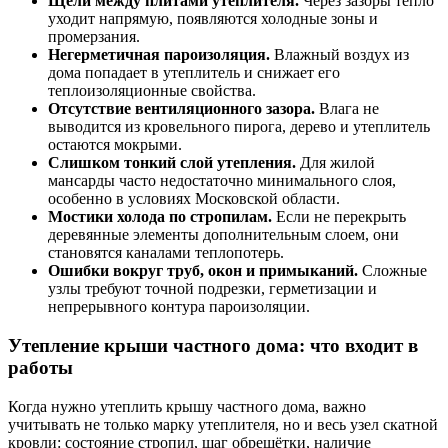
Щели между плитами утеплителя.
Через зазоры тепло
уходит напрямую, появляются холодные зоны и
промерзания.
Негерметичная пароизоляция.
Влажный воздух из
дома попадает в утеплитель и снижает его
теплоизоляционные свойства.
Отсутствие вентиляционного зазора.
Влага не
выводится из кровельного пирога, дерево и утеплитель
остаются мокрыми.
Слишком тонкий слой утепления.
Для жилой
мансарды часто недостаточно минимального слоя,
особенно в условиях Московской области.
Мостики холода по стропилам.
Если не перекрыть
деревянные элементы дополнительным слоем, они
становятся каналами теплопотерь.
Ошибки вокруг труб, окон и примыканий.
Сложные
узлы требуют точной подрезки, герметизации и
непрерывного контура пароизоляции.
Утепление крыши частного дома: что входит в
работы
Когда нужно утеплить крышу частного дома, важно
учитывать не только марку утеплителя, но и весь узел скатной
кровли: состояние стропил, шаг обрешётки, наличие