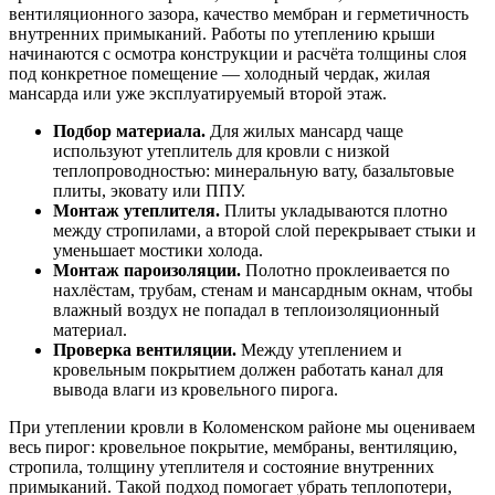
вентиляционного зазора, качество мембран и герметичность
внутренних примыканий. Работы по утеплению крыши
начинаются с осмотра конструкции и расчёта толщины слоя
под конкретное помещение — холодный чердак, жилая
мансарда или уже эксплуатируемый второй этаж.
Подбор материала.
Для жилых мансард чаще
используют утеплитель для кровли с низкой
теплопроводностью: минеральную вату, базальтовые
плиты, эковату или ППУ.
Монтаж утеплителя.
Плиты укладываются плотно
между стропилами, а второй слой перекрывает стыки и
уменьшает мостики холода.
Монтаж пароизоляции.
Полотно проклеивается по
нахлёстам, трубам, стенам и мансардным окнам, чтобы
влажный воздух не попадал в теплоизоляционный
материал.
Проверка вентиляции.
Между утеплением и
кровельным покрытием должен работать канал для
вывода влаги из кровельного пирога.
При утеплении кровли в Коломенском районе мы оцениваем
весь пирог: кровельное покрытие, мембраны, вентиляцию,
стропила, толщину утеплителя и состояние внутренних
примыканий. Такой подход помогает убрать теплопотери,