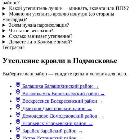
районе?
Какой утеплитель лучше — минвата, эковата или ППУ?
Можно ли утеплить кровлю изнутри (со стороны
мансарды)?
Зачем нужна пароизоляция?
Что такое вентзазор?
Сколько занимает утепление?
Делаете ли в Коломне зимой?
География
Утепление кровли в Подмосковье
Выберите ваш район — увидите цены и условия для него.
Балашиха
Балашихинский район
→
Волоколамск
Волоколамский район
→
Воскресенск
Воскресенский район
→
Дмитров
Дмитровский район
→
Домодедово
Домодедовский район
→
Егорьевск
Егорьевский район
→
Зарайск
Зарайский район
→
Истра
Истринский район
→