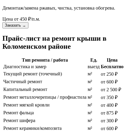
Демонтаж/замена ржавых, чистка, установка обогрева.
Цена от
450
₽/п.м.
Заказать
→
Прайс-лист на ремонт крыши в
Коломенском районе
Тип ремонта / работа
Ед.
Цена
Диагностика и замер
выезд
Бесплатно
Текущий ремонт (точечный)
м²
от 250 ₽
Частичный ремонт
м²
от 600 ₽
Капитальный ремонт
м²
от 2 500 ₽
Ремонт металлочерепицы / профнастила
м²
от 350 ₽
Ремонт мягкой кровли
м²
от 400 ₽
Ремонт фальца
м²
от 875 ₽
Ремонт шифера
м²
от 300 ₽
Ремонт керамики/композита
м²
от 600 ₽