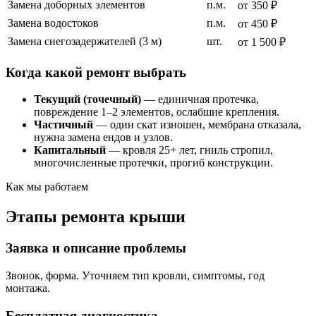
Замена доборных элементов
п.м.
от 350 ₽
Замена водостоков
п.м.
от 450 ₽
Замена снегозадержателей (3 м)
шт.
от 1 500 ₽
Когда какой ремонт выбрать
Текущий (точечный)
— единичная протечка,
повреждение 1–2 элементов, ослабшие крепления.
Частичный
— один скат изношен, мембрана отказала,
нужна замена ендов и узлов.
Капитальный
— кровля 25+ лет, гниль стропил,
многочисленные протечки, прогиб конструкции.
Как мы работаем
Этапы ремонта крыши
Заявка и описание проблемы
Звонок, форма. Уточняем тип кровли, симптомы, год
монтажа.
Бесплатная диагностика