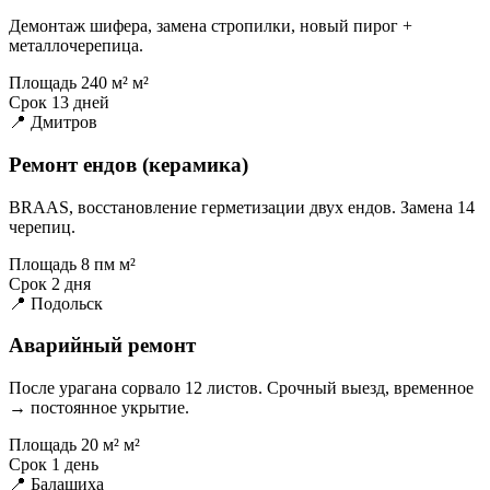
Демонтаж шифера, замена стропилки, новый пирог +
металлочерепица.
Площадь
240 м² м²
Срок
13 дней
📍 Дмитров
Ремонт ендов (керамика)
BRAAS, восстановление герметизации двух ендов. Замена 14
черепиц.
Площадь
8 пм м²
Срок
2 дня
📍 Подольск
Аварийный ремонт
После урагана сорвало 12 листов. Срочный выезд, временное
→ постоянное укрытие.
Площадь
20 м² м²
Срок
1 день
📍 Балашиха