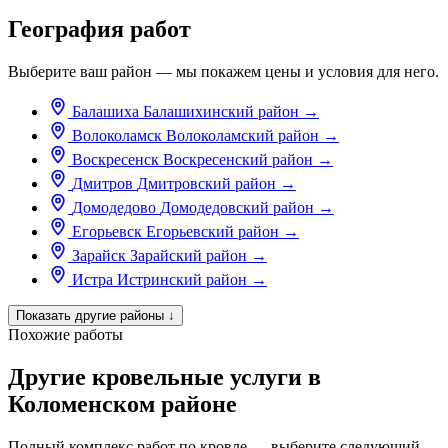
География работ
Выберите ваш район — мы покажем цены и условия для него.
Балашиха
Балашихинский район
→
Волоколамск
Волоколамский район
→
Воскресенск
Воскресенский район
→
Дмитров
Дмитровский район
→
Домодедово
Домодедовский район
→
Егорьевск
Егорьевский район
→
Зарайск
Зарайский район
→
Истра
Истринский район
→
Показать другие районы
↓
Похожие работы
Другие кровельные услуги в
Коломенском районе
Полный комплекс работ по кровле — выберите следующий