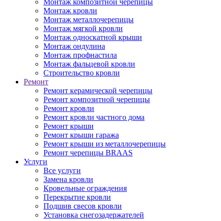
Монтаж композитной черепицы
Монтаж кровли
Монтаж металлочерепицы
Монтаж мягкой кровли
Монтаж односкатной крыши
Монтаж ондулина
Монтаж профнастила
Монтаж фальцевой кровли
Строительство кровли
Ремонт
Ремонт керамической черепицы
Ремонт композитной черепицы
Ремонт кровли
Ремонт кровли частного дома
Ремонт крыши
Ремонт крыши гаража
Ремонт крыши из металлочерепицы
Ремонт черепицы BRAAS
Услуги
Все услуги
Замена кровли
Кровельные ограждения
Перекрытие кровли
Подшив свесов кровли
Установка снегозадержателей