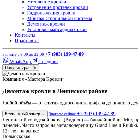
Утепление кровли
Устранение протечек кровли
Гидроизоляция кровли
Монтаж стропильной системы
Демонтаж кровли
Установка мансардных окон
Контакты
Прайс-лист
+7 (903) 199-47-89
Звоните с 8:00 до 22:00
WhatsApp
Telegram
Получить расчёт
Компания «Мастера Кровли»
Демонтаж кровли в Ленинском районе
Любой объём — от снятия одного листа шифера до полного де
+7 (903) 199-47-89
Бесплатный замер
→
Звоните сейчас
Ленинский городской округ (Видное) — ближайший юг МО, пр
панелей. Часто запрос на металлочерепицу Grand Line и Ruukki.
12+
лет на рынке
Подмосковья