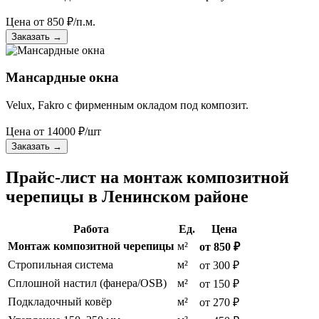
Цена от
850
₽/п.м.
Заказать
→
Мансардные окна
Velux, Fakro с фирменным окладом под композит.
Цена от
14000
₽/шт
Заказать
→
Прайс-лист на монтаж композитной
черепицы в Ленинском районе
Работа
Ед.
Цена
Монтаж композитной черепицы
м²
от 850 ₽
Стропильная система
м²
от 300 ₽
Сплошной настил (фанера/OSB)
м²
от 150 ₽
Подкладочный ковёр
м²
от 270 ₽