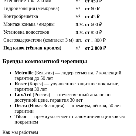
Утепление 150–250 мм
м²
от 450 ₽
Гидроизоляция (мембрана)
м²
от 60 ₽
Контробрешётка
м²
от 45 ₽
Монтаж конька / ендовы
п.м.
от 600 ₽
Установка водостоков
п.м.
от 850 ₽
Снегозадержатели (комплект 3 м)
шт.
от 1 800 ₽
Под ключ (тёплая кровля)
м²
от 2 800 ₽
Бренды композитной черепицы
Metrotile
(Бельгия) — лидер сегмента, 7 коллекций,
гарантия до 50 лет
Roser
(Корея) — улучшенное защитное покрытие,
гарантия 30 лет
LuxArd
(Россия) — отечественный аналог по
доступной цене, гарантия 30 лет
Decra
(Новая Зеландия) — премиум, лёгкая, 50 лет
гарантии
Tilcor
— премиум-сегмент с алюминиево-цинковым
покрытием
Как мы работаем