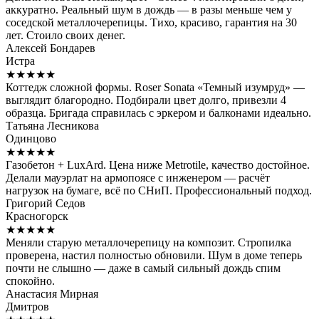
аккуратно. Реальный шум в дождь — в разы меньше чем у
соседской металлочерепицы. Тихо, красиво, гарантия на 30
лет. Стоило своих денег.
Алексей Бондарев
Истра
★★★★★
Коттедж сложной формы. Roser Sonata «Темный изумруд» —
выглядит благородно. Подбирали цвет долго, привезли 4
образца. Бригада справилась с эркером и балконами идеально.
Татьяна Лесникова
Одинцово
★★★★★
Газобетон + LuxArd. Цена ниже Metrotile, качество достойное.
Делали мауэрлат на армопоясе с инженером — расчёт
нагрузок на бумаге, всё по СНиП. Профессиональный подход.
Григорий Седов
Красногорск
★★★★★
Меняли старую металлочерепицу на композит. Стропилка
проверена, настил полностью обновили. Шум в доме теперь
почти не слышно — даже в самый сильный дождь спим
спокойно.
Анастасия Мирная
Дмитров