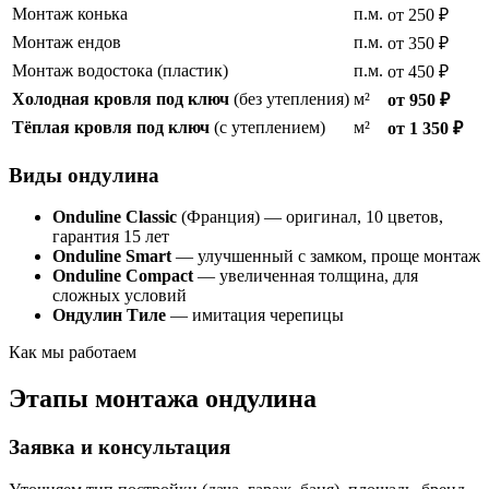
Монтаж конька
п.м.
от 250 ₽
Монтаж ендов
п.м.
от 350 ₽
Монтаж водостока (пластик)
п.м.
от 450 ₽
Холодная кровля под ключ
(без утепления)
м²
от 950 ₽
Тёплая кровля под ключ
(с утеплением)
м²
от 1 350 ₽
Виды ондулина
Onduline Classic
(Франция) — оригинал, 10 цветов,
гарантия 15 лет
Onduline Smart
— улучшенный с замком, проще монтаж
Onduline Compact
— увеличенная толщина, для
сложных условий
Ондулин Тиле
— имитация черепицы
Как мы работаем
Этапы монтажа ондулина
Заявка и консультация