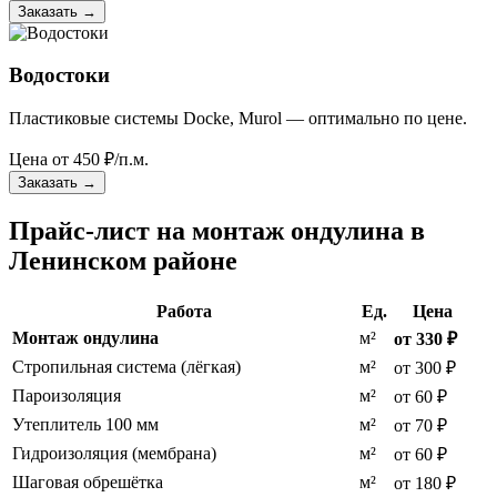
Заказать
→
Водостоки
Пластиковые системы Docke, Murol — оптимально по цене.
Цена от
450
₽/п.м.
Заказать
→
Прайс-лист на монтаж ондулина в
Ленинском районе
Работа
Ед.
Цена
Монтаж ондулина
м²
от 330 ₽
Стропильная система (лёгкая)
м²
от 300 ₽
Пароизоляция
м²
от 60 ₽
Утеплитель 100 мм
м²
от 70 ₽
Гидроизоляция (мембрана)
м²
от 60 ₽
Шаговая обрешётка
м²
от 180 ₽