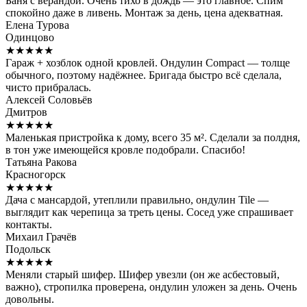
Баня с верандой. Очень тихо в дождь — это главное. Спим
спокойно даже в ливень. Монтаж за день, цена адекватная.
Елена Турова
Одинцово
★★★★★
Гараж + хозблок одной кровлей. Ондулин Compact — толще
обычного, поэтому надёжнее. Бригада быстро всё сделала,
чисто прибралась.
Алексей Соловьёв
Дмитров
★★★★★
Маленькая пристройка к дому, всего 35 м². Сделали за полдня,
в тон уже имеющейся кровле подобрали. Спасибо!
Татьяна Ракова
Красногорск
★★★★★
Дача с мансардой, утеплили правильно, ондулин Tile —
выглядит как черепица за треть цены. Сосед уже спрашивает
контакты.
Михаил Грачёв
Подольск
★★★★★
Меняли старый шифер. Шифер увезли (он же асбестовый,
важно), стропилка проверена, ондулин уложен за день. Очень
довольны.