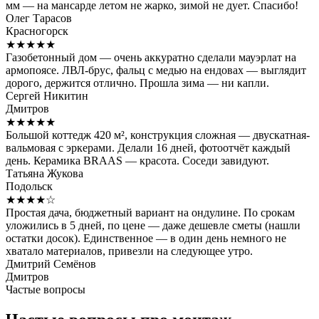
мм — на мансарде летом не жарко, зимой не дует. Спасибо!
Олег Тарасов
Красногорск
★★★★★
Газобетонный дом — очень аккуратно сделали мауэрлат на
армопоясе. ЛВЛ-брус, фальц с медью на ендовах — выглядит
дорого, держится отлично. Прошла зима — ни капли.
Сергей Никитин
Дмитров
★★★★★
Большой коттедж 420 м², конструкция сложная — двускатная-
вальмовая с эркерами. Делали 16 дней, фотоотчёт каждый
день. Керамика BRAAS — красота. Соседи завидуют.
Татьяна Жукова
Подольск
★★★★☆
Простая дача, бюджетный вариант на ондулине. По срокам
уложились в 5 дней, по цене — даже дешевле сметы (нашли
остатки досок). Единственное — в один день немного не
хватало материалов, привезли на следующее утро.
Дмитрий Семёнов
Дмитров
Частые вопросы