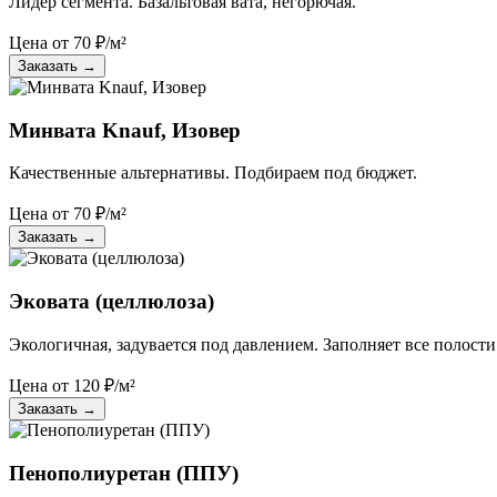
Лидер сегмента. Базальтовая вата, негорючая.
Цена от
70
₽/м²
Заказать
→
Минвата Knauf, Изовер
Качественные альтернативы. Подбираем под бюджет.
Цена от
70
₽/м²
Заказать
→
Эковата (целлюлоза)
Экологичная, задувается под давлением. Заполняет все полости
Цена от
120
₽/м²
Заказать
→
Пенополиуретан (ППУ)