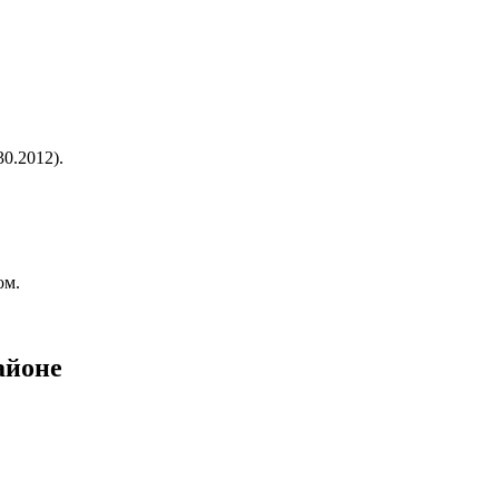
0.2012).
ом.
айоне