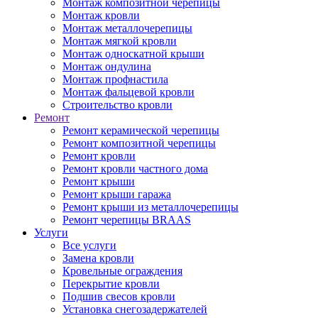
Монтаж композитной черепицы
Монтаж кровли
Монтаж металлочерепицы
Монтаж мягкой кровли
Монтаж односкатной крыши
Монтаж ондулина
Монтаж профнастила
Монтаж фальцевой кровли
Строительство кровли
Ремонт
Ремонт керамической черепицы
Ремонт композитной черепицы
Ремонт кровли
Ремонт кровли частного дома
Ремонт крыши
Ремонт крыши гаража
Ремонт крыши из металлочерепицы
Ремонт черепицы BRAAS
Услуги
Все услуги
Замена кровли
Кровельные ограждения
Перекрытие кровли
Подшив свесов кровли
Установка снегозадержателей