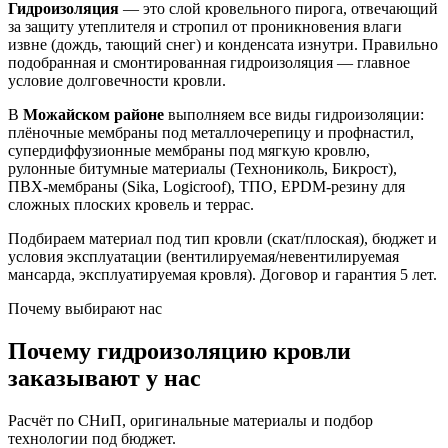
Гидроизоляция
— это слой кровельного пирога, отвечающий
за защиту утеплителя и стропил от проникновения влаги
извне (дождь, тающий снег) и конденсата изнутри. Правильно
подобранная и смонтированная гидроизоляция — главное
условие долговечности кровли.
В
Можайском районе
выполняем все виды гидроизоляции:
плёночные мембраны под металлочерепицу и профнастил,
супердиффузионные мембраны под мягкую кровлю,
рулонные битумные материалы (Технониколь, Бикрост),
ПВХ-мембраны (Sika, Logicroof), ТПО, EPDM-резину для
сложных плоских кровель и террас.
Подбираем материал под тип кровли (скат/плоская), бюджет и
условия эксплуатации (вентилируемая/невентилируемая
мансарда, эксплуатируемая кровля). Договор и гарантия 5 лет.
Почему выбирают нас
Почему гидроизоляцию кровли
заказывают у нас
Расчёт по СНиП, оригинальные материалы и подбор
технологии под бюджет.