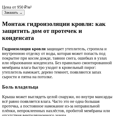
Цена от
950
₽/м²
Заказать
→
Монтаж гидроизоляции кровли: как
защитить дом от протечек и
конденсата
Гидроизоляция кровли
защищает утеплитель, стропила и
внутреннюю отделку от воды, которая может попасть под
покрытие при косом дожде, таянии снега, ошибках в узлах
или образовании конденсата. Без правильно смонтированной
мембраны влага быстро уходит в кровельный пирог:
утеплитель намокает, дерево темнеет, появляются запах
сырости и пятна на потолке.
Боль владельца
Крыша может выглядеть целой снаружи, но внутри мансарды
всё равно появляется влага. Часто это не одна большая
протечка, а постоянное намокание из-за неправильной
плёнки, непроклеенных нахлёстов, пробитой мембраны или
отсутствия вентиляционного зазора.