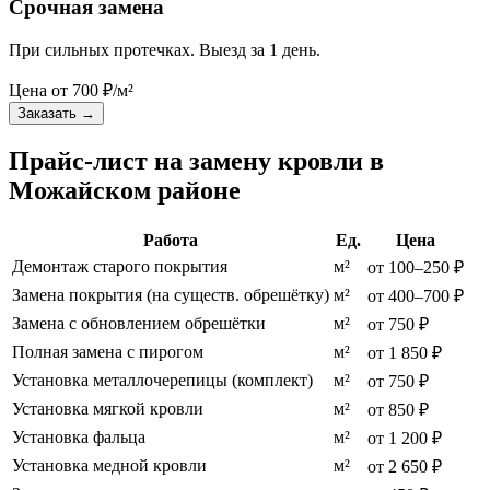
Срочная замена
При сильных протечках. Выезд за 1 день.
Цена от
700
₽/м²
Заказать
→
Прайс-лист на замену кровли в
Можайском районе
Работа
Ед.
Цена
Демонтаж старого покрытия
м²
от 100–250 ₽
Замена покрытия (на существ. обрешётку)
м²
от 400–700 ₽
Замена с обновлением обрешётки
м²
от 750 ₽
Полная замена с пирогом
м²
от 1 850 ₽
Установка металлочерепицы (комплект)
м²
от 750 ₽
Установка мягкой кровли
м²
от 850 ₽
Установка фальца
м²
от 1 200 ₽
Установка медной кровли
м²
от 2 650 ₽