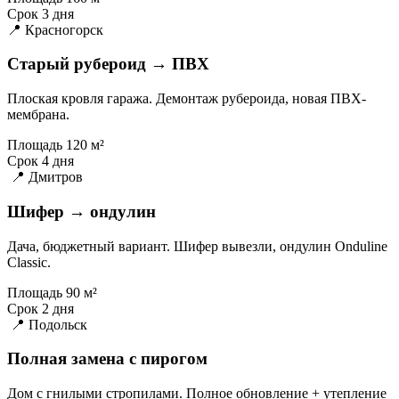
Срок
3 дня
📍 Красногорск
Старый рубероид → ПВХ
Плоская кровля гаража. Демонтаж рубероида, новая ПВХ-
мембрана.
Площадь
120 м²
Срок
4 дня
📍 Дмитров
Шифер → ондулин
Дача, бюджетный вариант. Шифер вывезли, ондулин Onduline
Classic.
Площадь
90 м²
Срок
2 дня
📍 Подольск
Полная замена с пирогом
Дом с гнилыми стропилами. Полное обновление + утепление