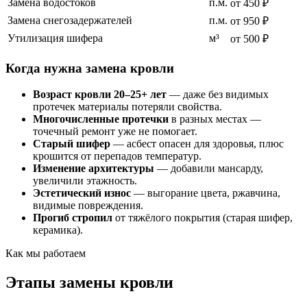
Замена водостоков
п.м.
от 450 ₽
Замена снегозадержателей
п.м.
от 950 ₽
Утилизация шифера
м³
от 500 ₽
Когда нужна замена кровли
Возраст кровли 20–25+ лет
— даже без видимых
протечек материалы потеряли свойства.
Многочисленные протечки
в разных местах —
точечный ремонт уже не помогает.
Старый шифер
— асбест опасен для здоровья, плюс
крошится от перепадов температур.
Изменение архитектуры
— добавили мансарду,
увеличили этажность.
Эстетический износ
— выгорание цвета, ржавчина,
видимые повреждения.
Прогиб стропил
от тяжёлого покрытия (старая шифер,
керамика).
Как мы работаем
Этапы замены кровли