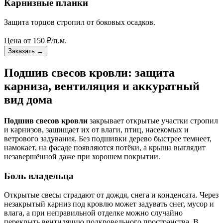
Карнизные планки
Защита торцов стропил от боковых осадков.
Цена от
150
₽/п.м.
Заказать
→
Подшив свесов кровли: защита
карниза, вентиляция и аккуратный
вид дома
Подшив свесов кровли
закрывает открытые участки стропил
и карнизов, защищает их от влаги, птиц, насекомых и
ветрового задувания. Без подшивки дерево быстрее темнеет,
намокает, на фасаде появляются потёки, а крыша выглядит
незавершённой даже при хорошем покрытии.
Боль владельца
Открытые свесы страдают от дождя, снега и конденсата. Через
незакрытый карниз под кровлю может задувать снег, мусор и
влага, а при неправильной отделке можно случайно
перекрыть вентиляцию подкровельного пространства. В