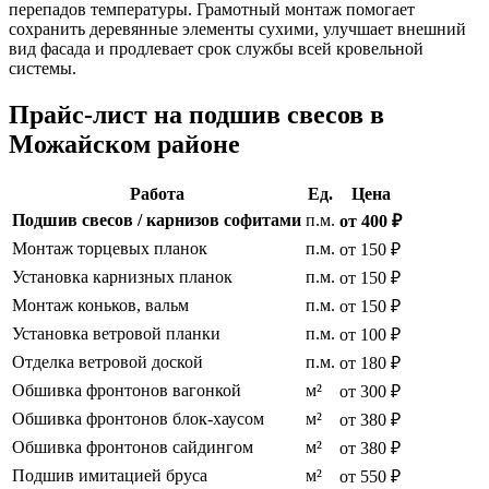
перепадов температуры. Грамотный монтаж помогает
сохранить деревянные элементы сухими, улучшает внешний
вид фасада и продлевает срок службы всей кровельной
системы.
Прайс-лист на подшив свесов в
Можайском районе
Работа
Ед.
Цена
Подшив свесов / карнизов софитами
п.м.
от 400 ₽
Монтаж торцевых планок
п.м.
от 150 ₽
Установка карнизных планок
п.м.
от 150 ₽
Монтаж коньков, вальм
п.м.
от 150 ₽
Установка ветровой планки
п.м.
от 100 ₽
Отделка ветровой доской
п.м.
от 180 ₽
Обшивка фронтонов вагонкой
м²
от 300 ₽
Обшивка фронтонов блок-хаусом
м²
от 380 ₽
Обшивка фронтонов сайдингом
м²
от 380 ₽
Подшив имитацией бруса
м²
от 550 ₽