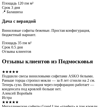
Площадь
120 пм м²
Срок
3 дня
📍 Балашиха
Дача с верандой
Виниловые софиты бежевые. Простая конфигурация,
бюджетный вариант.
Площадь
35 пм м²
Срок
0.5 дня
Отзывы клиентов
Отзывы клиентов из Подмосковья
★★★★★
Подшили свесы виниловыми софитами ASKO белыми.
Раньше торцы стропил мокли — за 8 лет сгнили на 2 см.
Теперь сухо. Вентиляция через перфорацию работает —
конденсата под кровлей больше нет.
Алексей Воробьёв
Истра
★★★★★
Металлические софиты Grand Line «графит» в тон кровли.