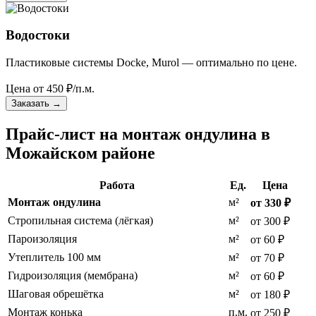
Водостоки
Пластиковые системы Docke, Murol — оптимально по цене.
Цена от
450
₽/п.м.
Заказать
→
Прайс-лист на монтаж ондулина в
Можайском районе
Работа
Ед.
Цена
Монтаж ондулина
м²
от 330 ₽
Стропильная система (лёгкая)
м²
от 300 ₽
Пароизоляция
м²
от 60 ₽
Утеплитель 100 мм
м²
от 70 ₽
Гидроизоляция (мембрана)
м²
от 60 ₽
Шаговая обрешётка
м²
от 180 ₽
Монтаж конька
п.м.
от 250 ₽