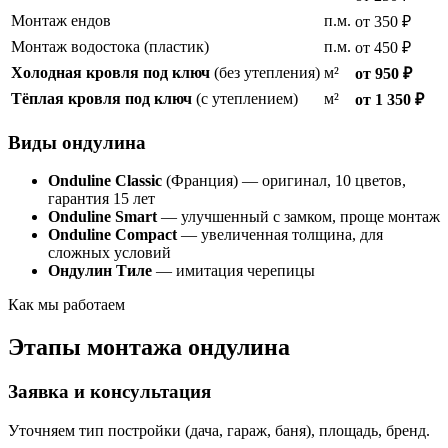
Монтаж ендов
п.м.
от 350 ₽
Монтаж водостока (пластик)
п.м.
от 450 ₽
Холодная кровля под ключ
(без утепления)
м²
от 950 ₽
Тёплая кровля под ключ
(с утеплением)
м²
от 1 350 ₽
Виды ондулина
Onduline Classic
(Франция) — оригинал, 10 цветов,
гарантия 15 лет
Onduline Smart
— улучшенный с замком, проще монтаж
Onduline Compact
— увеличенная толщина, для
сложных условий
Ондулин Тиле
— имитация черепицы
Как мы работаем
Этапы монтажа ондулина
Заявка и консультация
Уточняем тип постройки (дача, гараж, баня), площадь, бренд.