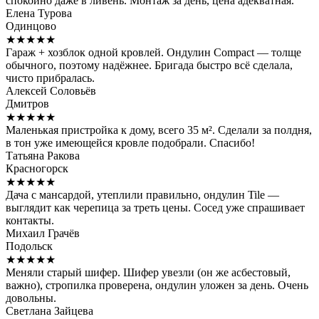
спокойно даже в ливень. Монтаж за день, цена адекватная.
Елена Турова
Одинцово
★★★★★
Гараж + хозблок одной кровлей. Ондулин Compact — толще
обычного, поэтому надёжнее. Бригада быстро всё сделала,
чисто прибралась.
Алексей Соловьёв
Дмитров
★★★★★
Маленькая пристройка к дому, всего 35 м². Сделали за полдня,
в тон уже имеющейся кровле подобрали. Спасибо!
Татьяна Ракова
Красногорск
★★★★★
Дача с мансардой, утеплили правильно, ондулин Tile —
выглядит как черепица за треть цены. Сосед уже спрашивает
контакты.
Михаил Грачёв
Подольск
★★★★★
Меняли старый шифер. Шифер увезли (он же асбестовый,
важно), стропилка проверена, ондулин уложен за день. Очень
довольны.
Светлана Зайцева