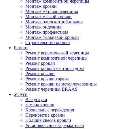
Монтаж композитной черепицы
Монтаж кровли
Монтаж металлочерепицы
Монтаж мягкой кровли
Монтаж односкатной крыши
Монтаж ондулина
Монтаж профнастила
Монтаж фальцевой кровли
Строительство кровли
Ремонт
Ремонт керамической черепицы
Ремонт композитной черепицы
Ремонт кровли
Ремонт кровли частного дома
Ремонт крыши
Ремонт крыши гаража
Ремонт крыши из металлочерепицы
Ремонт черепицы BRAAS
Услуги
Все услуги
Замена кровли
Кровельные ограждения
Перекрытие кровли
Подшив свесов кровли
Установка снегозадержателей