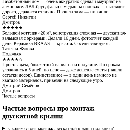
Газобетонный дом — очень аккуратно сделали мауэрлат на
армопоясе. ЛВЛ-брус, фальц с медью на ендовах — выглядит
дорого, держится отлично. Прошла зима — ни капли.
Сергей Никитин
Дмитров
★★★★★
Большой коттедж 420 м², конструкция сложная — двускатная-
вальмовая с эркерами. Делали 16 дней, фотоотчёт каждый
день. Керамика BRAAS — красота. Соседи завидуют.
Татьяна Жукова
Подольск
★★★★☆
Простая дача, бюджетный вариант на ондулине. По срокам
уложились в 5 дней, по цене — даже дешевле сметы (нашли
остатки досок). Единственное — в один день немного не
хватало материалов, привезли на следующее утро.
Дмитрий Семёнов
Дмитров
Частые вопросы
Частые вопросы про монтаж
двускатной крыши
Сколько стоит монтаж двускатной крыши под ключ?