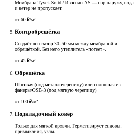
Мембрана Tyvek Solid / Изоспан AS — пар наружу, вода
и ветер не пропускает.
от 60
₽/м²
Контробрешётка
Создаёт вентзазор 30–50 мм между мембраной и
обрешёткой. Без него утеплитель «потеет».
от 45
₽/м²
Обрешётка
Шаговая (под металлочерепицу) или сплошная из
фанеры/OSB-3 (под мягкую черепицу).
от 100
₽/м²
Подкладочный ковёр
Только для мягкой кровли. Герметизирует ендовы,
примыкания, узлы.