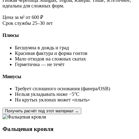
Гибкая черепица Shinglas, Tegola, Katepal. Тише, эстетичнее,
идеальна для сложных форм.
Цена за м²
от 600
₽
Срок службы
25–30 лет
Плюсы
Бесшумна в дождь и град
Красивая фактура и форма гонтов
Мало отходов на сложных скатах
Герметична — не течёт
Минусы
Требует сплошного основания (фанера/OSB)
Нельзя укладывать ниже −5°C
На крутых уклонах может «плыть»
Получить расчёт под этот материал →
Фальцевая кровля