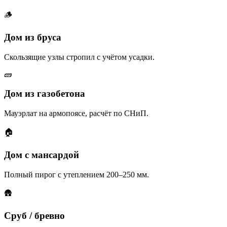
🪵
Дом из бруса
Скользящие узлы стропил с учётом усадки.
🧱
Дом из газобетона
Мауэрлат на армопоясе, расчёт по СНиП.
🏠
Дом с мансардой
Полный пирог с утеплением 200–250 мм.
🛖
Сруб / бревно