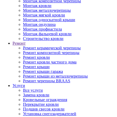
Монтаж композитной черепицы
Монтаж кровли
Монтаж металлочерепицы
Монтаж мягкой кровли
Монтаж односкатной крыши
Монтаж ондулина
Монтаж профнастила
Монтаж фальцевой кровли
Строительство кровли
Ремонт
Ремонт керамической черепицы
Ремонт композитной черепицы
Ремонт кровли
Ремонт кровли частного дома
Ремонт крыши
Ремонт крыши гаража
Ремонт крыши из металлочерепицы
Ремонт черепицы BRAAS
Услуги
Все услуги
Замена кровли
Кровельные ограждения
Перекрытие кровли
Подшив свесов кровли
Установка снегозадержателей