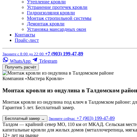
Утепление кровли
Устранение протечек кровли
Гидроизоляция кровли
Монтаж стропильной системы
Демонтаж кровли
Установка мансардных окон
Контакты
Прайс-лист
+7 (903) 199-47-89
Звоните с 8:00 до 22:00
WhatsApp
Telegram
Получить расчёт
Компания «Мастера Кровли»
Монтаж кровли из ондулина в Талдомском район
Монтаж кровли из ондулина под ключ в Талдомском районе: для 
Гарантия 5 лет. Бесплатный замер.
+7 (903) 199-47-89
Бесплатный замер
→
Звоните сейчас
Талдом — крайний север МО, 110 км от МКАД. Сельская местн
капитальные кровли для жилых домов (металлочерепица, мягка
12+
лет на рынке