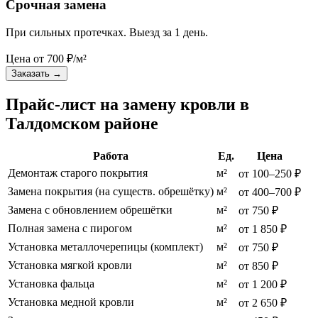
Срочная замена
При сильных протечках. Выезд за 1 день.
Цена от
700
₽/м²
Заказать
→
Прайс-лист на замену кровли в
Талдомском районе
Работа
Ед.
Цена
Демонтаж старого покрытия
м²
от 100–250 ₽
Замена покрытия (на существ. обрешётку)
м²
от 400–700 ₽
Замена с обновлением обрешётки
м²
от 750 ₽
Полная замена с пирогом
м²
от 1 850 ₽
Установка металлочерепицы (комплект)
м²
от 750 ₽
Установка мягкой кровли
м²
от 850 ₽
Установка фальца
м²
от 1 200 ₽
Установка медной кровли
м²
от 2 650 ₽