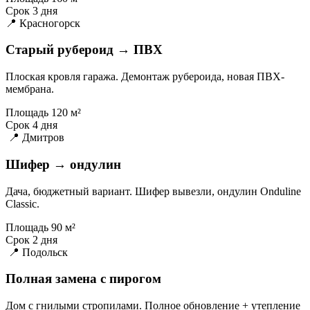
Срок
3 дня
📍 Красногорск
Старый рубероид → ПВХ
Плоская кровля гаража. Демонтаж рубероида, новая ПВХ-
мембрана.
Площадь
120 м²
Срок
4 дня
📍 Дмитров
Шифер → ондулин
Дача, бюджетный вариант. Шифер вывезли, ондулин Onduline
Classic.
Площадь
90 м²
Срок
2 дня
📍 Подольск
Полная замена с пирогом
Дом с гнилыми стропилами. Полное обновление + утепление