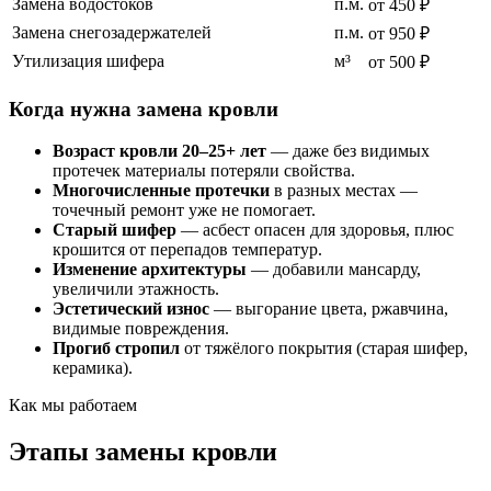
Замена водостоков
п.м.
от 450 ₽
Замена снегозадержателей
п.м.
от 950 ₽
Утилизация шифера
м³
от 500 ₽
Когда нужна замена кровли
Возраст кровли 20–25+ лет
— даже без видимых
протечек материалы потеряли свойства.
Многочисленные протечки
в разных местах —
точечный ремонт уже не помогает.
Старый шифер
— асбест опасен для здоровья, плюс
крошится от перепадов температур.
Изменение архитектуры
— добавили мансарду,
увеличили этажность.
Эстетический износ
— выгорание цвета, ржавчина,
видимые повреждения.
Прогиб стропил
от тяжёлого покрытия (старая шифер,
керамика).
Как мы работаем
Этапы замены кровли