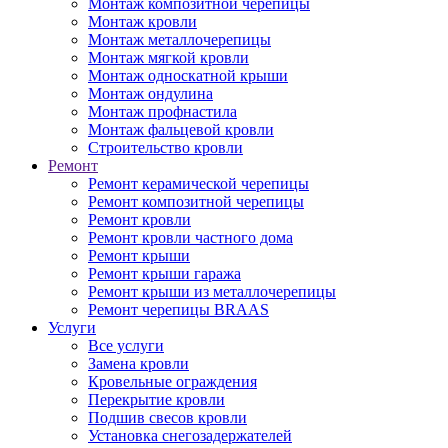
Монтаж композитной черепицы
Монтаж кровли
Монтаж металлочерепицы
Монтаж мягкой кровли
Монтаж односкатной крыши
Монтаж ондулина
Монтаж профнастила
Монтаж фальцевой кровли
Строительство кровли
Ремонт
Ремонт керамической черепицы
Ремонт композитной черепицы
Ремонт кровли
Ремонт кровли частного дома
Ремонт крыши
Ремонт крыши гаража
Ремонт крыши из металлочерепицы
Ремонт черепицы BRAAS
Услуги
Все услуги
Замена кровли
Кровельные ограждения
Перекрытие кровли
Подшив свесов кровли
Установка снегозадержателей