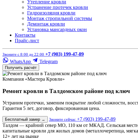
Утепление кровли
Устранение протечек кровли
Гидроизоляция кровли
Монтаж стропильной системы
Демонтаж кровли
Установка мансардных окон
Контакты
Прайс-лист
+7 (903) 199-47-89
Звоните с 8:00 до 22:00
WhatsApp
Telegram
Получить расчёт
Компания «Мастера Кровли»
Ремонт кровли в Талдомском районе под ключ
Устраним протечки, заменим покрытие любой сложности, восс
Гарантия 5 лет, договор, фиксированная цена.
+7 (903) 199-47-89
Бесплатный замер
→
Звоните сейчас
Талдом — крайний север МО, 110 км от МКАД. Сельская местн
капитальные кровли для жилых домов (металлочерепица, мягка
12+
лет на рынке