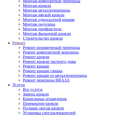
Монтаж композитной черепицы
Монтаж кровли
Монтаж металлочерепицы
Монтаж мягкой кровли
Монтаж односкатной крыши
Монтаж ондулина
Монтаж профнастила
Монтаж фальцевой кровли
Строительство кровли
Ремонт
Ремонт керамической черепицы
Ремонт композитной черепицы
Ремонт кровли
Ремонт кровли частного дома
Ремонт крыши
Ремонт крыши гаража
Ремонт крыши из металлочерепицы
Ремонт черепицы BRAAS
Услуги
Все услуги
Замена кровли
Кровельные ограждения
Перекрытие кровли
Подшив свесов кровли
Установка снегозадержателей