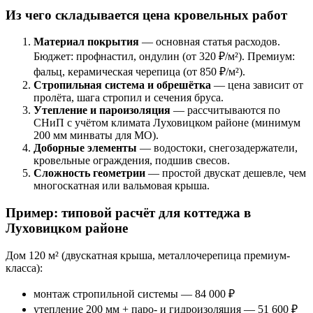
Из чего складывается цена кровельных работ
Материал покрытия
— основная статья расходов.
Бюджет: профнастил, ондулин (от 320 ₽/м²). Премиум:
фальц, керамическая черепица (от 850 ₽/м²).
Стропильная система и обрешётка
— цена зависит от
пролёта, шага стропил и сечения бруса.
Утепление и пароизоляция
— рассчитываются по
СНиП с учётом климата Луховицком районе (минимум
200 мм минваты для МО).
Доборные элементы
— водостоки, снегозадержатели,
кровельные ограждения, подшив свесов.
Сложность геометрии
— простой двускат дешевле, чем
многоскатная или вальмовая крыша.
Пример: типовой расчёт для коттеджа в
Луховицком районе
Дом 120 м² (двускатная крыша, металлочерепица премиум-
класса):
монтаж стропильной системы — 84 000 ₽
утепление 200 мм + паро- и гидроизоляция — 51 600 ₽