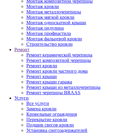
Монтаж композитной черепицы
Монтаж кровли
Монтаж металлочерепицы
Монтаж мягкой кровли
Монтаж односкатной крыши
Монтаж ондулина
Монтаж профнастила
Монтаж фальцевой кровли
Строительство кровли
Ремонт
Ремонт керамической черепицы
Ремонт композитной черепицы
Ремонт кровли
Ремонт кровли частного дома
Ремонт крыши
Ремонт крыши гаража
Ремонт крыши из металлочерепицы
Ремонт черепицы BRAAS
Услуги
Все услуги
Замена кровли
Кровельные ограждения
Перекрытие кровли
Подшив свесов кровли
Установка снегозадержателей