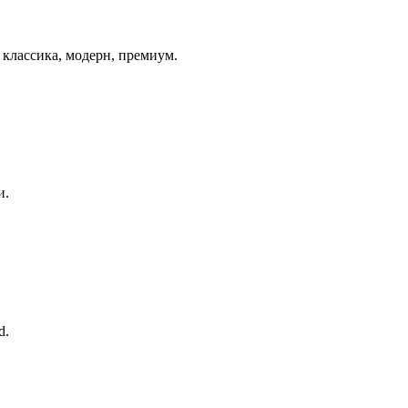
классика, модерн, премиум.
и.
d.