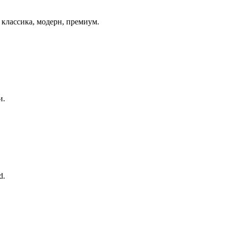
классика, модерн, премиум.
и.
d.