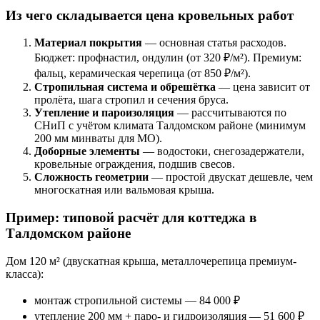
Из чего складывается цена кровельных работ
Материал покрытия
— основная статья расходов.
Бюджет: профнастил, ондулин (от 320 ₽/м²). Премиум:
фальц, керамическая черепица (от 850 ₽/м²).
Стропильная система и обрешётка
— цена зависит от
пролёта, шага стропил и сечения бруса.
Утепление и пароизоляция
— рассчитываются по
СНиП с учётом климата Талдомском районе (минимум
200 мм минваты для МО).
Доборные элементы
— водостоки, снегозадержатели,
кровельные ограждения, подшив свесов.
Сложность геометрии
— простой двускат дешевле, чем
многоскатная или вальмовая крыша.
Пример: типовой расчёт для коттеджа в
Талдомском районе
Дом 120 м² (двускатная крыша, металлочерепица премиум-
класса):
монтаж стропильной системы — 84 000 ₽
утепление 200 мм + паро- и гидроизоляция — 51 600 ₽