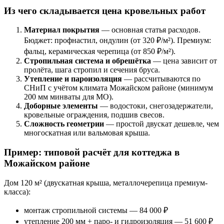
Из чего складывается цена кровельных работ
Материал покрытия
— основная статья расходов.
Бюджет: профнастил, ондулин (от 320 ₽/м²). Премиум:
фальц, керамическая черепица (от 850 ₽/м²).
Стропильная система и обрешётка
— цена зависит от
пролёта, шага стропил и сечения бруса.
Утепление и пароизоляция
— рассчитываются по
СНиП с учётом климата Можайском районе (минимум
200 мм минваты для МО).
Доборные элементы
— водостоки, снегозадержатели,
кровельные ограждения, подшив свесов.
Сложность геометрии
— простой двускат дешевле, чем
многоскатная или вальмовая крыша.
Пример: типовой расчёт для коттеджа в
Можайском районе
Дом 120 м² (двускатная крыша, металлочерепица премиум-
класса):
монтаж стропильной системы — 84 000 ₽
утепление 200 мм + паро- и гидроизоляция — 51 600 ₽