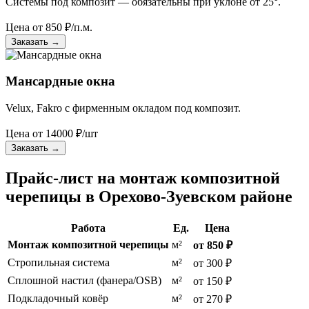
Системы под композит — обязательны при уклоне от 25°.
Цена от
850
₽/п.м.
Заказать
→
Мансардные окна
Velux, Fakro с фирменным окладом под композит.
Цена от
14000
₽/шт
Заказать
→
Прайс-лист на монтаж композитной
черепицы в Орехово-Зуевском районе
Работа
Ед.
Цена
Монтаж композитной черепицы
м²
от 850 ₽
Стропильная система
м²
от 300 ₽
Сплошной настил (фанера/OSB)
м²
от 150 ₽
Подкладочный ковёр
м²
от 270 ₽