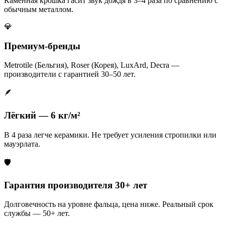
Каменная крошка гасит звук дождя в 3–4 раза по сравнению с
обычным металлом.
💎
Премиум-бренды
Metrotile (Бельгия), Roser (Корея), LuxArd, Decra —
производители с гарантией 30–50 лет.
🪶
Лёгкий — 6 кг/м²
В 4 раза легче керамики. Не требует усиления стропилки или
мауэрлата.
🛡️
Гарантия производителя 30+ лет
Долговечность на уровне фальца, цена ниже. Реальный срок
службы — 50+ лет.