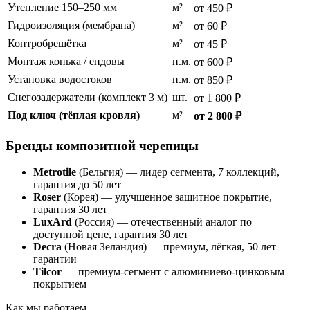
Утепление 150–250 мм
м²
от 450 ₽
Гидроизоляция (мембрана)
м²
от 60 ₽
Контробрешётка
м²
от 45 ₽
Монтаж конька / ендовы
п.м.
от 600 ₽
Установка водостоков
п.м.
от 850 ₽
Снегозадержатели (комплект 3 м)
шт.
от 1 800 ₽
Под ключ (тёплая кровля)
м²
от 2 800 ₽
Бренды композитной черепицы
Metrotile
(Бельгия) — лидер сегмента, 7 коллекций,
гарантия до 50 лет
Roser
(Корея) — улучшенное защитное покрытие,
гарантия 30 лет
LuxArd
(Россия) — отечественный аналог по
доступной цене, гарантия 30 лет
Decra
(Новая Зеландия) — премиум, лёгкая, 50 лет
гарантии
Tilcor
— премиум-сегмент с алюминиево-цинковым
покрытием
Как мы работаем