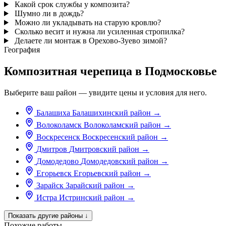
Какой срок службы у композита?
Шумно ли в дождь?
Можно ли укладывать на старую кровлю?
Сколько весит и нужна ли усиленная стропилка?
Делаете ли монтаж в Орехово-Зуево зимой?
География
Композитная черепица в Подмосковье
Выберите ваш район — увидите цены и условия для него.
Балашиха
Балашихинский район
→
Волоколамск
Волоколамский район
→
Воскресенск
Воскресенский район
→
Дмитров
Дмитровский район
→
Домодедово
Домодедовский район
→
Егорьевск
Егорьевский район
→
Зарайск
Зарайский район
→
Истра
Истринский район
→
Показать другие районы
↓
Похожие работы