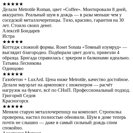
★★★★★
Делали Metrotile Roman, цвет «Coffee». Монтировали 8 дней,
аккуратно. Реальный шум в дождь — в разы меньше чем у
соседской металлочерепицы. Тихо, красиво, гарантия на 30
лет. Стоило своих денег.
Алексей Бондарев
Истра
★★★★★
Коттедж сложной формы. Roser Sonata «Темный изумруд» —
выглядит благородно. Подбирали цвет долго, привезли 4
образца. Бригада справилась с эркером и балконами идеально.
Татьяна Лесникова
Одинцово
★★★★★
Газобетон + LuxArd. Цена ниже Metrotile, качество достойное.
Делали мауэрлат на армопоясе с инженером — расчёт
нагрузок на бумаге, всё по СНиП. Профессиональный подход.
Григорий Седов
Красногорск
★★★★★
Меняли старую металлочерепицу на композит. Стропилка
проверена, настил полностью обновили. Шум в доме теперь
почти не слышно — даже в самый сильный дождь спим
спокойно.