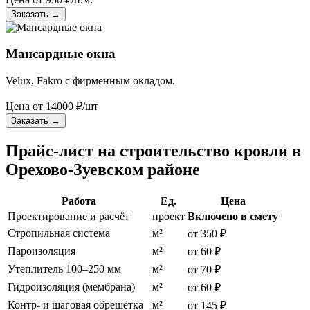
Заказать
→
Мансардные окна
Velux, Fakro с фирменным окладом.
Цена от
14000
₽/шт
Заказать
→
Прайс-лист на строительство кровли в
Орехово-Зуевском районе
Работа
Ед.
Цена
Проектирование и расчёт
проект
Включено в смету
Стропильная система
м²
от 350 ₽
Пароизоляция
м²
от 60 ₽
Утеплитель 100–250 мм
м²
от 70 ₽
Гидроизоляция (мембрана)
м²
от 60 ₽
Контр- и шаговая обрешётка
м²
от 145 ₽