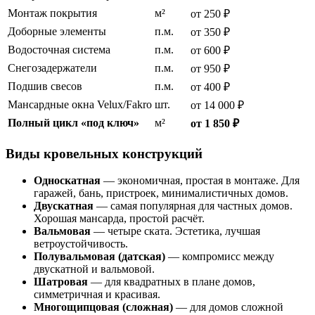
Монтаж покрытия
м²
от 250 ₽
Доборные элементы
п.м.
от 350 ₽
Водосточная система
п.м.
от 600 ₽
Снегозадержатели
п.м.
от 950 ₽
Подшив свесов
п.м.
от 400 ₽
Мансардные окна Velux/Fakro
шт.
от 14 000 ₽
Полный цикл «под ключ»
м²
от 1 850 ₽
Виды кровельных конструкций
Односкатная
— экономичная, простая в монтаже. Для
гаражей, бань, пристроек, минималистичных домов.
Двускатная
— самая популярная для частных домов.
Хорошая мансарда, простой расчёт.
Вальмовая
— четыре ската. Эстетика, лучшая
ветроустойчивость.
Полувальмовая (датская)
— компромисс между
двускатной и вальмовой.
Шатровая
— для квадратных в плане домов,
симметричная и красивая.
Многощипцовая (сложная)
— для домов сложной