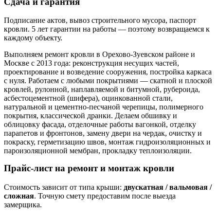
Сдача и гарантия
Подписание актов, вывоз строительного мусора, паспорт
кровли. 5 лет гарантии на работы — поэтому возвращаемся к
каждому объекту.
Выполняем ремонт кровли в Орехово-Зуевском районе и
Москве с 2013 года: реконструкция несущих частей,
проектирование и возведение сооружения, постройка каркаса
с нуля. Работаем с любыми покрытиями — скатной и плоской
кровлей, рулонной, наплавляемой и битумной, рубероида,
асбестоцементной (шифера), оцинкованной стали,
натуральной и цементно-песчаной черепицы, полимерного
покрытия, классической дранки. Делаем обшивку и
облицовку фасада, отделочные работы вагонкой, отделку
парапетов и фронтонов, замену двери на чердак, очистку и
покраску, герметизацию швов, монтаж гидроизоляционных и
пароизоляционной мембран, прокладку теплоизоляции.
Прайс-лист на ремонт и монтаж кровли
Стоимость зависит от типа крыши:
двускатная / вальмовая /
сложная
. Точную смету предоставим после выезда
замерщика.