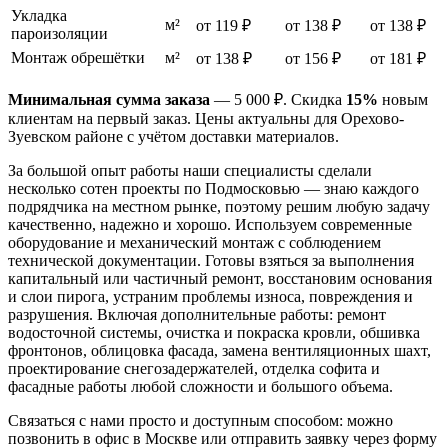
Укладка
м²
от 119 ₽
от 138 ₽
от 138 ₽
пароизоляции
Монтаж обрешётки
м²
от 138 ₽
от 156 ₽
от 181 ₽
Минимальная сумма заказа
— 5 000 ₽. Скидка
15%
новым
клиентам на первый заказ. Цены актуальны для Орехово-
Зуевском районе с учётом доставки материалов.
За большой опыт работы наши специалисты сделали
несколько сотен проекты по Подмосковью — знаю каждого
подрядчика на местном рынке, поэтому решим любую задачу
качественно, надежно и хорошо. Используем современные
оборудование и механический монтаж с соблюдением
технической документации. Готовы взяться за выполнения
капитальный или частичный ремонт, восстановим основания
и слои пирога, устраним проблемы износа, повреждения и
разрушения. Включая дополнительные работы: ремонт
водосточной системы, очистка и покраска кровли, обшивка
фронтонов, облицовка фасада, замена вентиляционных шахт,
проектирование снегозадержателей, отделка софита и
фасадные работы любой сложности и большого объема.
Связаться с нами просто и доступным способом: можно
позвонить в офис в Москве или отправить заявку через форму