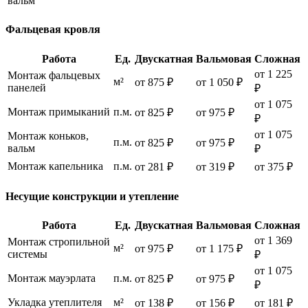
вальм
Фальцевая кровля
Работа
Ед.
Двускатная
Вальмовая
Сложная
от 1 225
Монтаж фальцевых
м²
от 875 ₽
от 1 050 ₽
панелей
₽
от 1 075
Монтаж примыканий
п.м.
от 825 ₽
от 975 ₽
₽
от 1 075
Монтаж коньков,
п.м.
от 825 ₽
от 975 ₽
вальм
₽
Монтаж капельника
п.м.
от 281 ₽
от 319 ₽
от 375 ₽
Несущие конструкции и утепление
Работа
Ед.
Двускатная
Вальмовая
Сложная
от 1 369
Монтаж стропильной
м²
от 975 ₽
от 1 175 ₽
системы
₽
от 1 075
Монтаж мауэрлата
п.м.
от 825 ₽
от 975 ₽
₽
Укладка утеплителя
м²
от 138 ₽
от 156 ₽
от 181 ₽