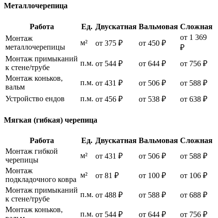
Металлочерепица
Работа
Ед.
Двускатная
Вальмовая
Сложная
от 1 369
Монтаж
м²
от 375 ₽
от 450 ₽
металлочерепицы
₽
Монтаж примыканий
п.м.
от 544 ₽
от 644 ₽
от 756 ₽
к стене/трубе
Монтаж коньков,
п.м.
от 431 ₽
от 506 ₽
от 588 ₽
вальм
Устройство ендов
п.м.
от 456 ₽
от 538 ₽
от 638 ₽
Мягкая (гибкая) черепица
Работа
Ед.
Двускатная
Вальмовая
Сложная
Монтаж гибкой
м²
от 431 ₽
от 506 ₽
от 588 ₽
черепицы
Монтаж
м²
от 81 ₽
от 100 ₽
от 106 ₽
подкладочного ковра
Монтаж примыканий
п.м.
от 488 ₽
от 588 ₽
от 688 ₽
к стене/трубе
Монтаж коньков,
п.м.
от 544 ₽
от 644 ₽
от 756 ₽