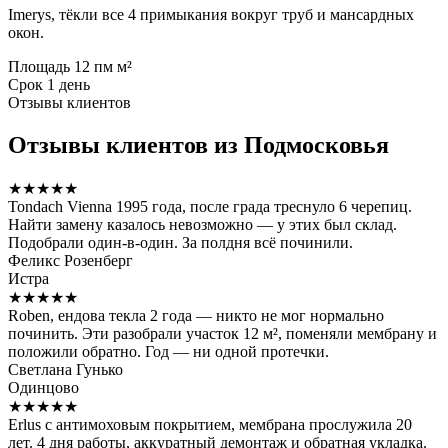
Imerys, тёкли все 4 примыкания вокруг труб и мансардных
окон.
Площадь
12 пм м²
Срок
1 день
Отзывы клиентов
Отзывы клиентов из Подмосковья
★★★★★
Tondach Vienna 1995 года, после града треснуло 6 черепиц.
Найти замену казалось невозможно — у этих был склад.
Подобрали один-в-один. За полдня всё починили.
Феликс Розенберг
Истра
★★★★★
Roben, ендова текла 2 года — никто не мог нормально
починить. Эти разобрали участок 12 м², поменяли мембрану и
положили обратно. Год — ни одной протечки.
Светлана Гунько
Одинцово
★★★★★
Erlus с антимоховым покрытием, мембрана прослужила 20
лет. 4 дня работы, аккуратный демонтаж и обратная укладка.