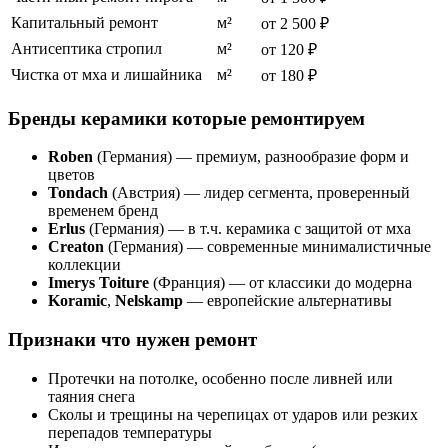
Капитальный ремонт
м²
от 2 500 ₽
Антисептика стропил
м²
от 120 ₽
Чистка от мха и лишайника
м²
от 180 ₽
Бренды керамики которые ремонтируем
Roben
(Германия) — премиум, разнообразие форм и
цветов
Tondach
(Австрия) — лидер сегмента, проверенный
временем бренд
Erlus
(Германия) — в т.ч. керамика с защитой от мха
Creaton
(Германия) — современные минималистичные
коллекции
Imerys Toiture
(Франция) — от классики до модерна
Koramic
,
Nelskamp
— европейские альтернативы
Признаки что нужен ремонт
Протечки на потолке, особенно после ливней или
таяния снега
Сколы и трещины на черепицах от ударов или резких
перепадов температуры