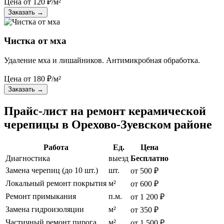
Цена от
120
₽/м²
Заказать
→
Чистка от мха
Удаление мха и лишайников. Антимикробная обработка.
Цена от
180
₽/м²
Заказать
→
Прайс-лист на ремонт керамической
черепицы в Орехово-Зуевском районе
Работа
Ед.
Цена
Диагностика
выезд
Бесплатно
Замена черепиц (до 10 шт.)
шт.
от 500 ₽
Локальный ремонт покрытия
м²
от 600 ₽
Ремонт примыкания
п.м.
от 1 200 ₽
Замена гидроизоляции
м²
от 350 ₽
Частичный ремонт пирога
м²
от 1 500 ₽