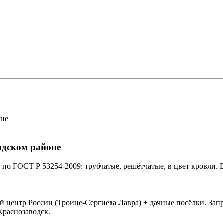
адском районе
о ГОСТ Р 53254-2009: трубчатые, решётчатые, в цвет кровли. 
центр России (Троице-Сергиева Лавра) + дачные посёлки. Запро
Краснозаводск.