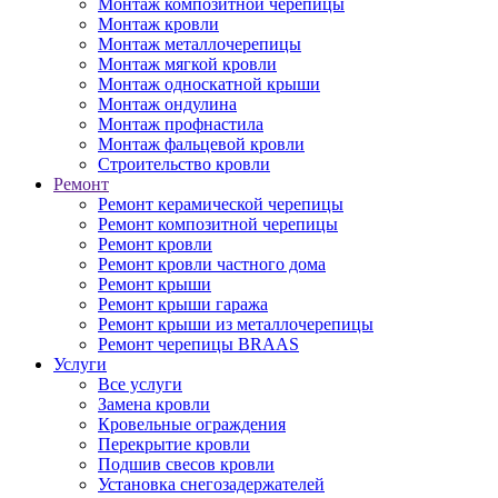
Монтаж композитной черепицы
Монтаж кровли
Монтаж металлочерепицы
Монтаж мягкой кровли
Монтаж односкатной крыши
Монтаж ондулина
Монтаж профнастила
Монтаж фальцевой кровли
Строительство кровли
Ремонт
Ремонт керамической черепицы
Ремонт композитной черепицы
Ремонт кровли
Ремонт кровли частного дома
Ремонт крыши
Ремонт крыши гаража
Ремонт крыши из металлочерепицы
Ремонт черепицы BRAAS
Услуги
Все услуги
Замена кровли
Кровельные ограждения
Перекрытие кровли
Подшив свесов кровли
Установка снегозадержателей