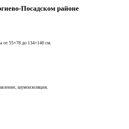
ргиево-Посадском районе
ы от 55×78 до 134×140 см.
авление, шумоизоляция.