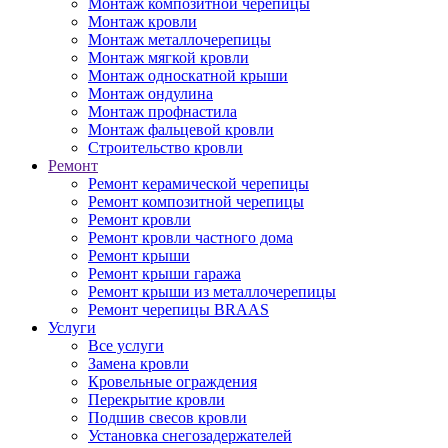
Монтаж композитной черепицы
Монтаж кровли
Монтаж металлочерепицы
Монтаж мягкой кровли
Монтаж односкатной крыши
Монтаж ондулина
Монтаж профнастила
Монтаж фальцевой кровли
Строительство кровли
Ремонт
Ремонт керамической черепицы
Ремонт композитной черепицы
Ремонт кровли
Ремонт кровли частного дома
Ремонт крыши
Ремонт крыши гаража
Ремонт крыши из металлочерепицы
Ремонт черепицы BRAAS
Услуги
Все услуги
Замена кровли
Кровельные ограждения
Перекрытие кровли
Подшив свесов кровли
Установка снегозадержателей