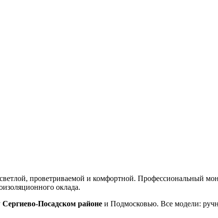
ветлой, проветриваемой и комфортной. Профессиональный монта
оизоляционного оклада.
у
Сергиево-Посадском районе
и Подмосковью. Все модели: ручн