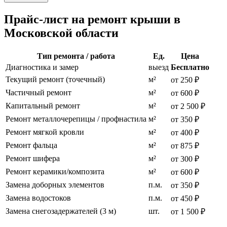
Прайс-лист на ремонт крыши в
Московской области
Тип ремонта / работа
Ед.
Цена
Диагностика и замер
выезд
Бесплатно
Текущий ремонт (точечный)
м²
от 250 ₽
Частичный ремонт
м²
от 600 ₽
Капитальный ремонт
м²
от 2 500 ₽
Ремонт металлочерепицы / профнастила
м²
от 350 ₽
Ремонт мягкой кровли
м²
от 400 ₽
Ремонт фальца
м²
от 875 ₽
Ремонт шифера
м²
от 300 ₽
Ремонт керамики/композита
м²
от 600 ₽
Замена доборных элементов
п.м.
от 350 ₽
Замена водостоков
п.м.
от 450 ₽
Замена снегозадержателей (3 м)
шт.
от 1 500 ₽