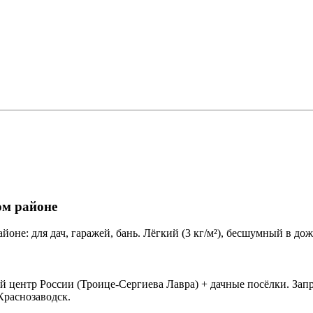
ом районе
не: для дач, гаражей, бань. Лёгкий (3 кг/м²), бесшумный в дож
центр России (Троице-Сергиева Лавра) + дачные посёлки. Запро
Краснозаводск.