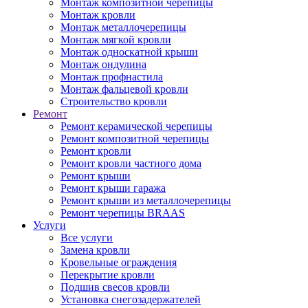
Монтаж композитной черепицы
Монтаж кровли
Монтаж металлочерепицы
Монтаж мягкой кровли
Монтаж односкатной крыши
Монтаж ондулина
Монтаж профнастила
Монтаж фальцевой кровли
Строительство кровли
Ремонт
Ремонт керамической черепицы
Ремонт композитной черепицы
Ремонт кровли
Ремонт кровли частного дома
Ремонт крыши
Ремонт крыши гаража
Ремонт крыши из металлочерепицы
Ремонт черепицы BRAAS
Услуги
Все услуги
Замена кровли
Кровельные ограждения
Перекрытие кровли
Подшив свесов кровли
Установка снегозадержателей