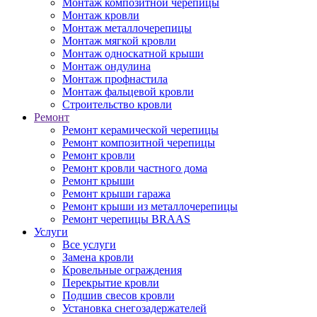
Монтаж композитной черепицы
Монтаж кровли
Монтаж металлочерепицы
Монтаж мягкой кровли
Монтаж односкатной крыши
Монтаж ондулина
Монтаж профнастила
Монтаж фальцевой кровли
Строительство кровли
Ремонт
Ремонт керамической черепицы
Ремонт композитной черепицы
Ремонт кровли
Ремонт кровли частного дома
Ремонт крыши
Ремонт крыши гаража
Ремонт крыши из металлочерепицы
Ремонт черепицы BRAAS
Услуги
Все услуги
Замена кровли
Кровельные ограждения
Перекрытие кровли
Подшив свесов кровли
Установка снегозадержателей