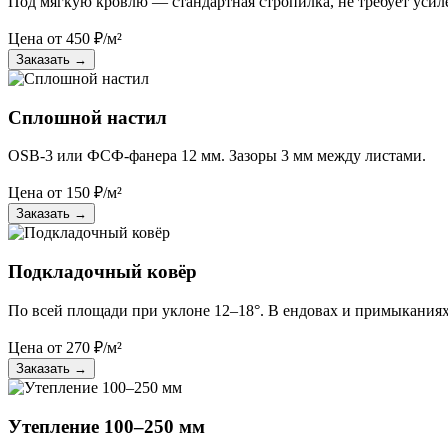
Под мягкую кровлю — стандартная стропилка, не требует усил
Цена от
450
₽/м²
Заказать
→
Сплошной настил
OSB-3 или ФСФ-фанера 12 мм. Зазоры 3 мм между листами.
Цена от
150
₽/м²
Заказать
→
Подкладочный ковёр
По всей площади при уклоне 12–18°. В ендовах и примыкания
Цена от
270
₽/м²
Заказать
→
Утепление 100–250 мм