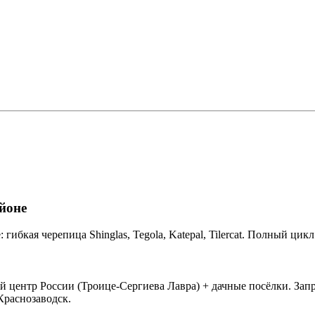
йоне
ибкая черепица Shinglas, Tegola, Katepal, Tilercat. Полный ци
центр России (Троице-Сергиева Лавра) + дачные посёлки. Запро
Краснозаводск.