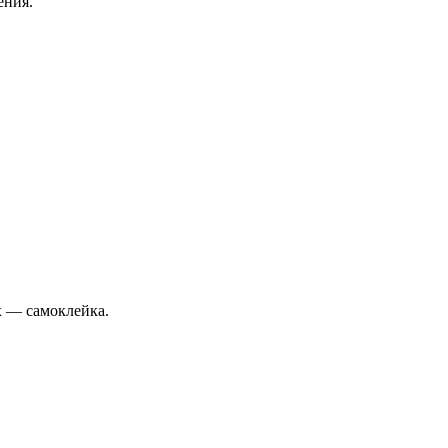
ения.
х — самоклейка.