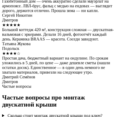
Газобетонный дом — очень аккуратно сделали мауэрлат на
армопоясе. ЛВЛ-брус, фальц с медью на ендовах — выглядит
дорого, держится отлично. Прошла зима — ни капли.
Сергей Никитин
Дмитров
★★★★★
Большой коттедж 420 м², конструкция сложная — двускатная-
вальмовая с эркерами. Делали 16 дней, фотоотчёт каждый
день. Керамика BRAAS — красота. Соседи завидуют.
Татьяна Жукова
Подольск
★★★★☆
Простая дача, бюджетный вариант на ондулине. По срокам
уложились в 5 дней, по цене — даже дешевле сметы (нашли
остатки досок). Единственное — в один день немного не
хватало материалов, привезли на следующее утро.
Дмитрий Семёнов
Дмитров
Частые вопросы
Частые вопросы про монтаж
двускатной крыши
Сколько стоит монтаж двускатной крыши под ключ?