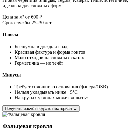
Гибкая черепица Shinglas, Tegola, Katepal. Тише, эстетичнее,
идеальна для сложных форм.
Цена за м²
от 600
₽
Срок службы
25–30 лет
Плюсы
Бесшумна в дождь и град
Красивая фактура и форма гонтов
Мало отходов на сложных скатах
Герметична — не течёт
Минусы
Требует сплошного основания (фанера/OSB)
Нельзя укладывать ниже −5°C
На крутых уклонах может «плыть»
Получить расчёт под этот материал →
Фальцевая кровля