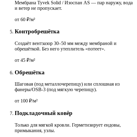
Мембрана Tyvek Solid / Изоспан AS — пар наружу, вода
и ветер не пропускает.
от 60
₽/м²
Контробрешётка
Создаёт вентзазор 30–50 мм между мембраной и
обрешёткой. Без него утеплитель «потеет».
от 45
₽/м²
Обрешётка
Шаговая (под металлочерепицу) или сплошная из
фанеры/OSB-3 (под мягкую черепицу).
от 100
₽/м²
Подкладочный ковёр
Только для мягкой кровли. Герметизирует ендовы,
примыкания, узлы.