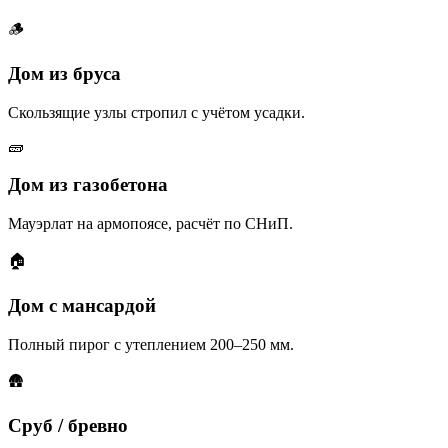
🪵
Дом из бруса
Скользящие узлы стропил с учётом усадки.
🧱
Дом из газобетона
Мауэрлат на армопоясе, расчёт по СНиП.
🏠
Дом с мансардой
Полный пирог с утеплением 200–250 мм.
🛖
Сруб / бревно