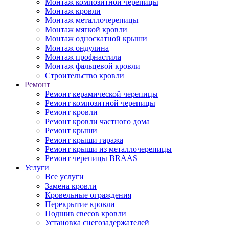
Монтаж композитной черепицы
Монтаж кровли
Монтаж металлочерепицы
Монтаж мягкой кровли
Монтаж односкатной крыши
Монтаж ондулина
Монтаж профнастила
Монтаж фальцевой кровли
Строительство кровли
Ремонт
Ремонт керамической черепицы
Ремонт композитной черепицы
Ремонт кровли
Ремонт кровли частного дома
Ремонт крыши
Ремонт крыши гаража
Ремонт крыши из металлочерепицы
Ремонт черепицы BRAAS
Услуги
Все услуги
Замена кровли
Кровельные ограждения
Перекрытие кровли
Подшив свесов кровли
Установка снегозадержателей