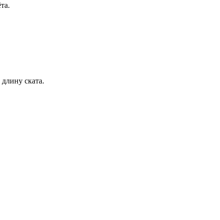
та.
 длину ската.