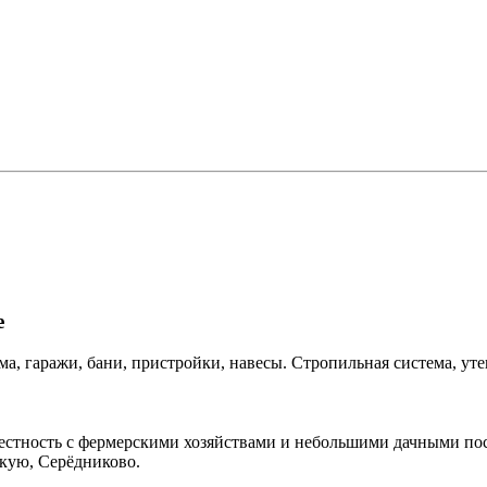
е
, гаражи, бани, пристройки, навесы. Стропильная система, ут
естность с фермерскими хозяйствами и небольшими дачными по
скую, Серёдниково.