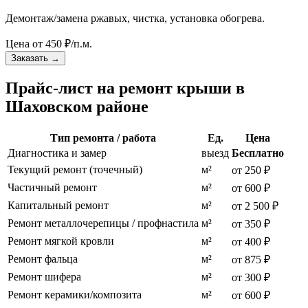
Демонтаж/замена ржавых, чистка, установка обогрева.
Цена от
450
₽/п.м.
Заказать
→
Прайс-лист на ремонт крыши в
Шаховском районе
Тип ремонта / работа
Ед.
Цена
Диагностика и замер
выезд
Бесплатно
Текущий ремонт (точечный)
м²
от 250 ₽
Частичный ремонт
м²
от 600 ₽
Капитальный ремонт
м²
от 2 500 ₽
Ремонт металлочерепицы / профнастила
м²
от 350 ₽
Ремонт мягкой кровли
м²
от 400 ₽
Ремонт фальца
м²
от 875 ₽
Ремонт шифера
м²
от 300 ₽
Ремонт керамики/композита
м²
от 600 ₽