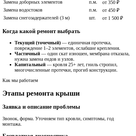
Замена доборных элементов
п.м.
от 350 ₽
Замена водостоков
п.м.
от 450 ₽
Замена снегозадержателей (3 м)
шт.
от 1 500 ₽
Когда какой ремонт выбрать
Текущий (точечный)
— единичная протечка,
повреждение 1–2 элементов, ослабшие крепления.
Частичный
— один скат изношен, мембрана отказала,
нужна замена ендов и узлов.
Капитальный
— кровля 25+ лет, гниль стропил,
многочисленные протечки, прогиб конструкции.
Как мы работаем
Этапы ремонта крыши
Заявка и описание проблемы
Звонок, форма. Уточняем тип кровли, симптомы, год
монтажа.
Бесплатная диагностика