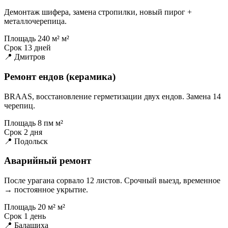
Демонтаж шифера, замена стропилки, новый пирог +
металлочерепица.
Площадь
240 м² м²
Срок
13 дней
📍 Дмитров
Ремонт ендов (керамика)
BRAAS, восстановление герметизации двух ендов. Замена 14
черепиц.
Площадь
8 пм м²
Срок
2 дня
📍 Подольск
Аварийный ремонт
После урагана сорвало 12 листов. Срочный выезд, временное
→ постоянное укрытие.
Площадь
20 м² м²
Срок
1 день
📍 Балашиха