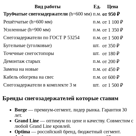
Вид работы
Ед.
Цена
Трубчатые снегозадержатели
(h=600 мм)
п.м.
от 950 ₽
Решётчатые (h=600 мм)
п.м.
от 1 100 ₽
Усиленные (h=900 мм)
п.м.
от 1 350 ₽
Снегозадержатели по ГОСТ Р 53254
п.м.
от 1 500 ₽
Бугельные (уголковые)
шт.
от 350 ₽
Точечные снегостопоры
шт.
от 180 ₽
Демонтаж старых
п.м.
от 200 ₽
Замена на новые
п.м.
от 450 ₽
Кабель обогрева на свес
п.м.
от 600 ₽
Снегозадержатели в комплекте 3 м
шт.
от 1 500 ₽
Бренды снегозадержателей которые ставим
Borge
— премиум-сегмент, лидер рынка. Гарантия 30
лет.
Grand Line
— оптимум по цене и качеству. Совместим с
любой Grand Line кровлей.
Optima
— российский бренд, бюджетный сегмент.