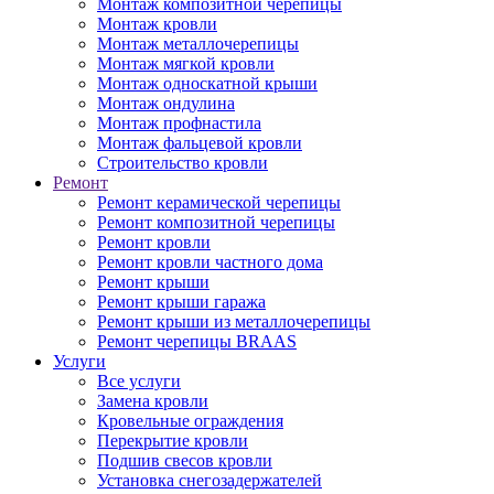
Монтаж композитной черепицы
Монтаж кровли
Монтаж металлочерепицы
Монтаж мягкой кровли
Монтаж односкатной крыши
Монтаж ондулина
Монтаж профнастила
Монтаж фальцевой кровли
Строительство кровли
Ремонт
Ремонт керамической черепицы
Ремонт композитной черепицы
Ремонт кровли
Ремонт кровли частного дома
Ремонт крыши
Ремонт крыши гаража
Ремонт крыши из металлочерепицы
Ремонт черепицы BRAAS
Услуги
Все услуги
Замена кровли
Кровельные ограждения
Перекрытие кровли
Подшив свесов кровли
Установка снегозадержателей