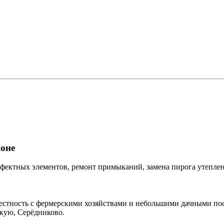
оне
фектных элементов, ремонт примыканий, замена пирога утеплени
естность с фермерскими хозяйствами и небольшими дачными по
скую, Серёдниково.