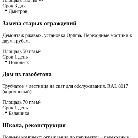
Площадь
180 пм м²
Срок
3 дня
📍 Дмитров
Замена старых ограждений
Демонтаж ржавых, установка Optima. Переходные мостики к
двум трубам.
Площадь
50 пм м²
Срок
1 день
📍 Подольск
Дом из газобетона
Трубчатое + лестница на скат для обслуживания. RAL 8017
(коричневый).
Площадь
70 пм м²
Срок
1 день
📍 Балашиха
Школа, реконструкция
Полный комплект: ограждения по периметру + переходные