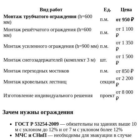
Вид работ
Ед.
Цена
Монтаж трубчатого ограждения
(h=600
п.м.
от 950 ₽
мм)
от 1 100
Монтаж решётчатого ограждения (h=600
п.м.
мм)
₽
от 1 350
Монтаж усиленного ограждения (h=900 мм)
п.м.
₽
от 1 500
Монтаж снегозадержателей (комплект 3 м)
шт.
₽
Монтаж переходных мостиков
п.м.
от 850 ₽
от 2 200
Монтаж кровельных лестниц
секция
₽
от 8 000
Изготовление индивидуального решения
проект
₽
Зачем нужны ограждения
ГОСТ Р 53254-2009
— обязательны на зданиях выше 10
м с уклоном до 12% и от 7 м с уклоном более 12%
МЧС и СНиП
— необходимы для эвакуации в случае