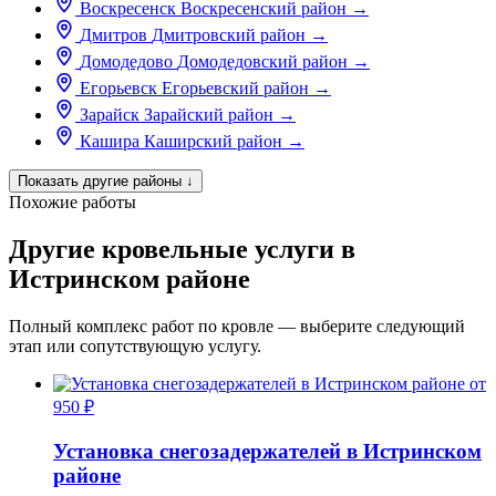
Воскресенск
Воскресенский район
→
Дмитров
Дмитровский район
→
Домодедово
Домодедовский район
→
Егорьевск
Егорьевский район
→
Зарайск
Зарайский район
→
Кашира
Каширский район
→
Показать другие районы
↓
Похожие работы
Другие кровельные услуги в
Истринском районе
Полный комплекс работ по кровле — выберите следующий
этап или сопутствующую услугу.
от
950 ₽
Установка снегозадержателей в Истринском
районе