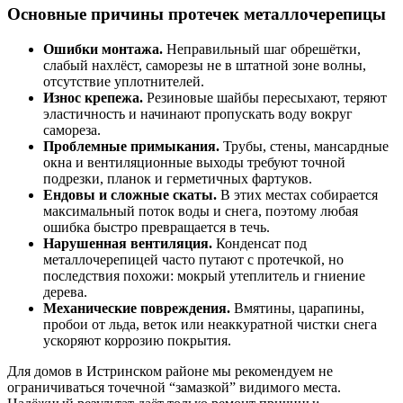
Основные причины протечек металлочерепицы
Ошибки монтажа.
Неправильный шаг обрешётки,
слабый нахлёст, саморезы не в штатной зоне волны,
отсутствие уплотнителей.
Износ крепежа.
Резиновые шайбы пересыхают, теряют
эластичность и начинают пропускать воду вокруг
самореза.
Проблемные примыкания.
Трубы, стены, мансардные
окна и вентиляционные выходы требуют точной
подрезки, планок и герметичных фартуков.
Ендовы и сложные скаты.
В этих местах собирается
максимальный поток воды и снега, поэтому любая
ошибка быстро превращается в течь.
Нарушенная вентиляция.
Конденсат под
металлочерепицей часто путают с протечкой, но
последствия похожи: мокрый утеплитель и гниение
дерева.
Механические повреждения.
Вмятины, царапины,
пробои от льда, веток или неаккуратной чистки снега
ускоряют коррозию покрытия.
Для домов в Истринском районе мы рекомендуем не
ограничиваться точечной “замазкой” видимого места.