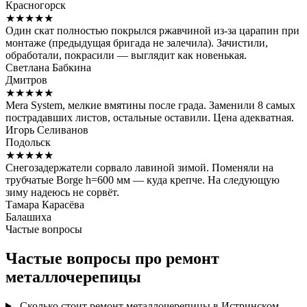
Красногорск
★★★★★
Один скат полностью покрылся ржавчиной из-за царапин при
монтаже (предыдущая бригада не залечила). Зачистили,
обработали, покрасили — выглядит как новенькая.
Светлана Бабкина
Дмитров
★★★★★
Mera System, мелкие вмятины после града. Заменили 8 самых
пострадавших листов, остальные оставили. Цена адекватная.
Игорь Селиванов
Подольск
★★★★★
Снегозадержатели сорвало лавиной зимой. Поменяли на
трубчатые Borge h=600 мм — куда крепче. На следующую
зиму надеюсь не сорвёт.
Тамара Карасёва
Балашиха
Частые вопросы
Частые вопросы про ремонт
металлочерепицы
Сколько стоит ремонт металлочерепицы в Истринском