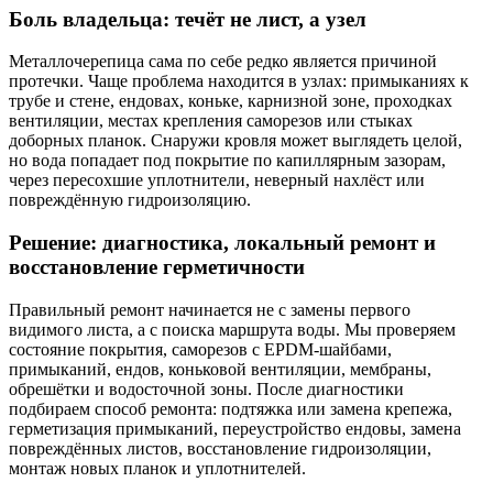
Боль владельца: течёт не лист, а узел
Металлочерепица сама по себе редко является причиной
протечки. Чаще проблема находится в узлах: примыканиях к
трубе и стене, ендовах, коньке, карнизной зоне, проходках
вентиляции, местах крепления саморезов или стыках
доборных планок. Снаружи кровля может выглядеть целой,
но вода попадает под покрытие по капиллярным зазорам,
через пересохшие уплотнители, неверный нахлёст или
повреждённую гидроизоляцию.
Решение: диагностика, локальный ремонт и
восстановление герметичности
Правильный ремонт начинается не с замены первого
видимого листа, а с поиска маршрута воды. Мы проверяем
состояние покрытия, саморезов с EPDM-шайбами,
примыканий, ендов, коньковой вентиляции, мембраны,
обрешётки и водосточной зоны. После диагностики
подбираем способ ремонта: подтяжка или замена крепежа,
герметизация примыканий, переустройство ендовы, замена
повреждённых листов, восстановление гидроизоляции,
монтаж новых планок и уплотнителей.