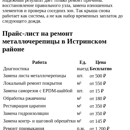
Надёжный результат даёт только ремонт причины:
восстановление правильного узла, замена изношенных
элементов и проверка соседних зон. Так крыша снова
работает как система, а не как набор временных заплаток до
следующего дождя.
Прайс-лист на ремонт
металлочерепицы в Истринском
районе
Работа
Ед.
Цена
Диагностика
выезд
Бесплатно
Замена листа металлочерепицы
шт.
от 500 ₽
Локальный ремонт покрытия
м²
от 550 ₽
Замена саморезов с EPDM-шайбой
шт.
от 15 ₽
Обработка ржавчины
м²
от 180 ₽
Реставрация царапин
м²
от 350 ₽
Замена гидроизоляции
м²
от 350 ₽
Замена контр- и шаговой обрешётки
м²
от 145 ₽
Ремонт примыкания
п.м.
от 1 200 ₽