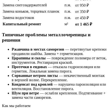
Замена снегозадержателей
п.м.
от 950 ₽
Замена коньков, торцевых планок
п.м.
от 350 ₽
Замена водостоков
п.м.
от 450 ₽
Капитальный ремонт
м²
от 1 465 ₽
Типичные проблемы металлочерепицы и
решения
Ржавчина в местах саморезов
— перетянутые крепежи
продавили шайбы. Замена + герметизация.
Царапины и сколы
— повреждение полимера от веток,
инструментов. Реставрация краской.
Протечки в ендовах
— отказала гидроизоляция или
герметик. Локальная замена пирога.
Сорванные ветром листы
— некачественный монтаж
в верхней волне. Перекрепление.
Конденсат под кровлей
— нарушена пароизоляция или
вентиляция. Восстановление пирога.
Шум при ветре
— ослабли крепления. Подтягивание +
замена части саморезов.
Как мы работаем